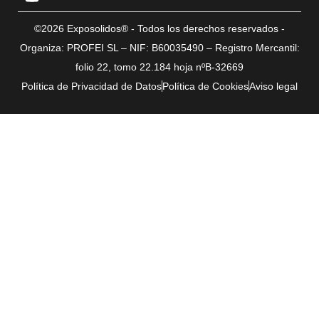
©2026 Exposolidos® - Todos los derechos reservados -
Organiza: PROFEI SL – NIF: B60035490 – Registro Mercantil:
folio 22, tomo 22.184 hoja nºB-32669
Política de Privacidad de Datos
Política de Cookies
Aviso legal