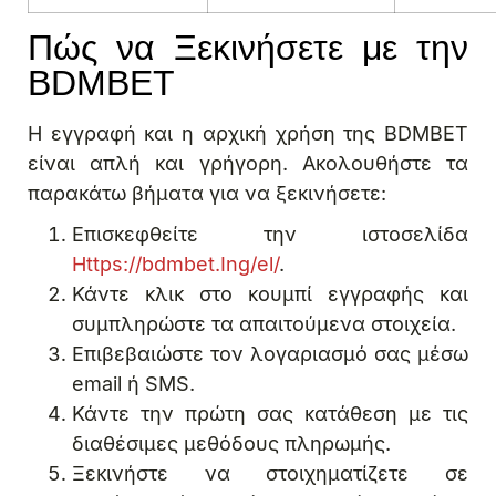
Πώς να Ξεκινήσετε με την
BDMBET
Η εγγραφή και η αρχική χρήση της BDMBET
είναι απλή και γρήγορη. Ακολουθήστε τα
παρακάτω βήματα για να ξεκινήσετε:
Επισκεφθείτε την ιστοσελίδα
Https://bdmbet.Ing/el/
.
Κάντε κλικ στο κουμπί εγγραφής και
συμπληρώστε τα απαιτούμενα στοιχεία.
Επιβεβαιώστε τον λογαριασμό σας μέσω
email ή SMS.
Κάντε την πρώτη σας κατάθεση με τις
διαθέσιμες μεθόδους πληρωμής.
Ξεκινήστε να στοιχηματίζετε σε