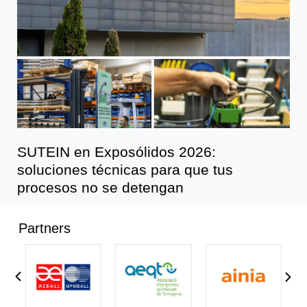
SUTEIN en Exposólidos 2026:
soluciones técnicas para que tus
procesos no se detengan
Partners