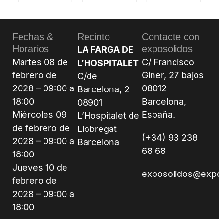
Fechas &
Recinto
Contacte con
Horarios
exposolidos
LA FARGA DE
Martes 08 de
C/ Francisco
L’HOSPITALET
febrero de
Giner, 27 bajos
C/de
2028 – 09:00 a
08012
Barcelona, 2
18:00
Barcelona,
08901
Miércoles 09
España.
L’Hospitalet de
de febrero de
Llobregat
(+34) 93 238
2028 – 09:00 a
Barcelona
68 68
18:00
Jueves 10 de
exposolidos@exp
febrero de
2028 – 09:00 a
18:00