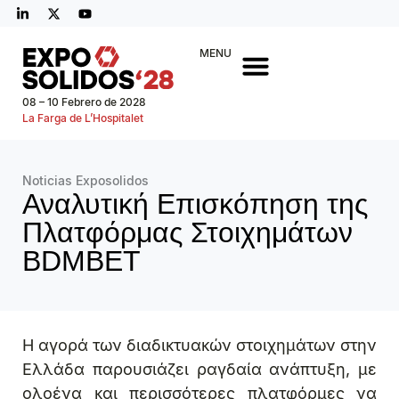
MENU
08 – 10 Febrero de 2028
La Farga de L’Hospitalet
Noticias Exposolidos
Αναλυτική Επισκόπηση της
Πλατφόρμας Στοιχημάτων
BDMBET
Η αγορά των διαδικτυακών στοιχημάτων στην
Ελλάδα παρουσιάζει ραγδαία ανάπτυξη, με
ολοένα και περισσότερες πλατφόρμες να