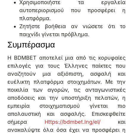
Χρησιμοποιήστε τα εργαλεία
αυτοπεριορισμού που προσφέρει η
πλατφόρμα.
Ζητήστε βοήθεια αν νιώσετε ότι το
παιχνίδι γίνεται πρόβλημα.
Συμπέρασμα
Η BDMBET αποτελεί μια από τις κορυφαίες
επιλογές για τους Έλληνες παίκτες που
αναζητούν μια αξιόπιστη, ασφαλή και
ευέλικτη πλατφόρμα στοιχημάτων. Με την
ποικιλία των αγορών, τις ανταγωνιστικές
αποδόσεις και την υποστήριξη πελατών, η
εμπειρία στοιχηματισμού γίνεται πιο
απολαυστική και ασφαλής. Επισκεφθείτε
σήμερα
Https://bdmbet.Ing/el/
και
ανακαλύψτε όλα όσα έχει να προσφέρει η