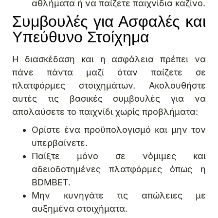
αθλήματα ή να παίζετε παιχνίδια καζίνο.
Συμβουλές για Ασφαλές και
Υπεύθυνο Στοίχημα
Η διασκέδαση και η ασφάλεια πρέπει να
πάνε πάντα μαζί όταν παίζετε σε
πλατφόρμες στοιχημάτων. Ακολουθήστε
αυτές τις βασικές συμβουλές για να
απολαύσετε το παιχνίδι χωρίς προβλήματα:
Ορίστε ένα προϋπολογισμό και μην τον
υπερβαίνετε.
Παίξτε μόνο σε νόμιμες και
αδειοδοτημένες πλατφόρμες όπως η
BDMBET.
Μην κυνηγάτε τις απώλειες με
αυξημένα στοιχήματα.