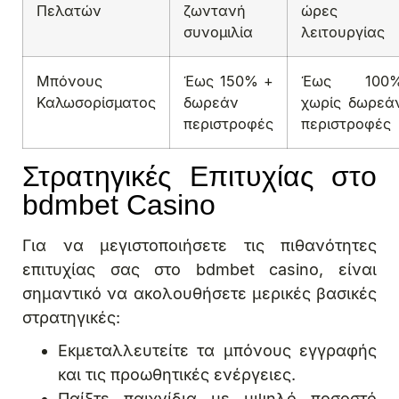
Πελατών
ζωντανή
ώρες
συνομιλία
λειτουργίας
Μπόνους
Έως 150% +
Έως 100
Καλωσορίσματος
δωρεάν
χωρίς δωρεά
περιστροφές
περιστροφές
Στρατηγικές Επιτυχίας στο
bdmbet Casino
Για να μεγιστοποιήσετε τις πιθανότητες
επιτυχίας σας στο bdmbet casino, είναι
σημαντικό να ακολουθήσετε μερικές βασικές
στρατηγικές:
Εκμεταλλευτείτε τα μπόνους εγγραφής
και τις προωθητικές ενέργειες.
Παίξτε παιχνίδια με υψηλό ποσοστό