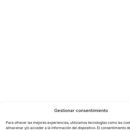
Gestionar consentimiento
Para ofrecer las mejores experiencias, utilizamos tecnologías como las coo
almacenar y/o acceder a la información del dispositivo. El consentimiento d