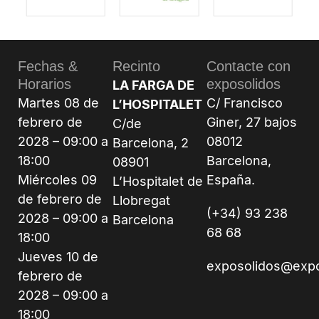
Fechas &
Recinto
Contacte con
Horarios
exposolidos
LA FARGA DE
Martes 08 de
C/ Francisco
L’HOSPITALET
febrero de
Giner, 27 bajos
C/de
2028 – 09:00 a
08012
Barcelona, 2
18:00
Barcelona,
08901
Miércoles 09
España.
L’Hospitalet de
de febrero de
Llobregat
(+34) 93 238
2028 – 09:00 a
Barcelona
68 68
18:00
Jueves 10 de
exposolidos@exp
febrero de
2028 – 09:00 a
18:00