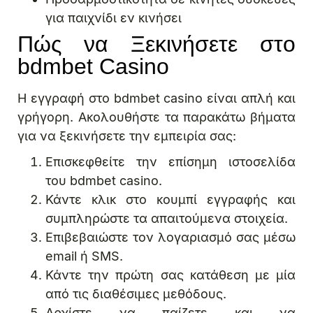
για παιχνίδι εν κινήσει
Πώς να Ξεκινήσετε στο
bdmbet Casino
Η εγγραφή στο bdmbet casino είναι απλή και
γρήγορη. Ακολουθήστε τα παρακάτω βήματα
για να ξεκινήσετε την εμπειρία σας:
Επισκεφθείτε την επίσημη ιστοσελίδα
του bdmbet casino.
Κάντε κλικ στο κουμπί εγγραφής και
συμπληρώστε τα απαιτούμενα στοιχεία.
Επιβεβαιώστε τον λογαριασμό σας μέσω
email ή SMS.
Κάντε την πρώτη σας κατάθεση με μία
από τις διαθέσιμες μεθόδους.
Αρχίστε να παίζετε και να