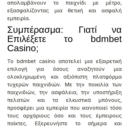
απολαμβάνουν το παιχνίδι με μέτρο,
εξασφαλίζοντας μια θετική και ασφαλή
εμπειρία.
Συμπέρασμα: Γιατί να
Επιλέξετε το bdmbet
Casino;
Το bdmbet casino αποτελεί μια εξαιρετική
επιλογή για όσους αναζητούν μια
ολοκληρωμένη και αξιόπιστη πλατφόρμα
τυχερών παιχνιδιών. Με την ποικιλία των
παιχνιδιών, την ασφάλεια, την υποστήριξη
πελατών και τα ελκυστικά μπόνους,
προσφέρει μια εμπειρία που ικανοποιεί τόσο
τους αρχάριους όσο και τους έμπειρους
παίκτες. Εξερευνήστε το σήμερα και