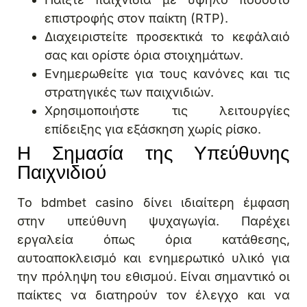
επιστροφής στον παίκτη (RTP).
Διαχειριστείτε προσεκτικά το κεφάλαιό
σας και ορίστε όρια στοιχημάτων.
Ενημερωθείτε για τους κανόνες και τις
στρατηγικές των παιχνιδιών.
Χρησιμοποιήστε τις λειτουργίες
επίδειξης για εξάσκηση χωρίς ρίσκο.
Η Σημασία της Υπεύθυνης
Παιχνιδιού
Το bdmbet casino δίνει ιδιαίτερη έμφαση
στην υπεύθυνη ψυχαγωγία. Παρέχει
εργαλεία όπως όρια κατάθεσης,
αυτοαποκλεισμό και ενημερωτικό υλικό για
την πρόληψη του εθισμού. Είναι σημαντικό οι
παίκτες να διατηρούν τον έλεγχο και να