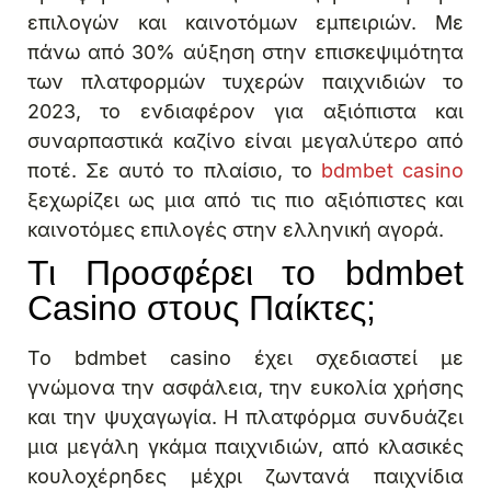
επιλογών και καινοτόμων εμπειριών. Με
πάνω από 30% αύξηση στην επισκεψιμότητα
των πλατφορμών τυχερών παιχνιδιών το
2023, το ενδιαφέρον για αξιόπιστα και
συναρπαστικά καζίνο είναι μεγαλύτερο από
ποτέ. Σε αυτό το πλαίσιο, το
bdmbet casino
ξεχωρίζει ως μια από τις πιο αξιόπιστες και
καινοτόμες επιλογές στην ελληνική αγορά.
Τι Προσφέρει το bdmbet
Casino στους Παίκτες;
Το bdmbet casino έχει σχεδιαστεί με
γνώμονα την ασφάλεια, την ευκολία χρήσης
και την ψυχαγωγία. Η πλατφόρμα συνδυάζει
μια μεγάλη γκάμα παιχνιδιών, από κλασικές
κουλοχέρηδες μέχρι ζωντανά παιχνίδια