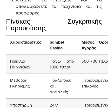
απολαμβάνετε τα παιχνίδια και τις
προσφορές.
Πίνακας Συγκριτικής
Παρουσίασης
Χαρακτηριστικό
bdmbet
Μέσος Όρο
Casino
Αγοράς
Ποικιλία
Πάνω από
500-700 τίτλο
Παιχνιδιών
1000 τίτλοι
Μέθοδοι
Πολλαπλές
Περιορισμένε
Πληρωμής
και
επιλογές
ασφαλείς
Υποστήριξη
24/7
Περιορισμένε