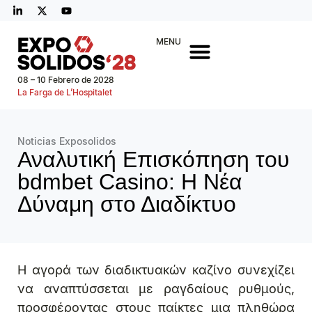
MENU
08 – 10 Febrero de 2028
La Farga de L’Hospitalet
Noticias Exposolidos
Αναλυτική Επισκόπηση του
bdmbet Casino: Η Νέα
Δύναμη στο Διαδίκτυο
Η αγορά των διαδικτυακών καζίνο συνεχίζει
να αναπτύσσεται με ραγδαίους ρυθμούς,
προσφέροντας στους παίκτες μια πληθώρα