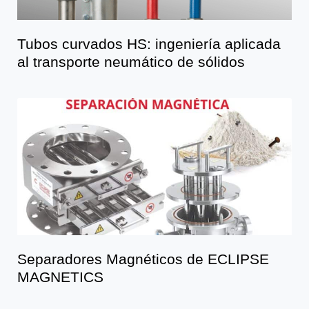
Tubos curvados HS: ingeniería aplicada
al transporte neumático de sólidos
Separadores Magnéticos de ECLIPSE
MAGNETICS