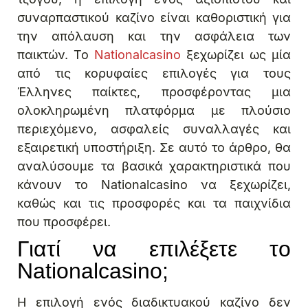
συναρπαστικού καζίνο είναι καθοριστική για
την απόλαυση και την ασφάλεια των
παικτών. Το
Nationalcasino
ξεχωρίζει ως μία
από τις κορυφαίες επιλογές για τους
Έλληνες παίκτες, προσφέροντας μια
ολοκληρωμένη πλατφόρμα με πλούσιο
περιεχόμενο, ασφαλείς συναλλαγές και
εξαιρετική υποστήριξη. Σε αυτό το άρθρο, θα
αναλύσουμε τα βασικά χαρακτηριστικά που
κάνουν το Nationalcasino να ξεχωρίζει,
καθώς και τις προσφορές και τα παιχνίδια
που προσφέρει.
Γιατί να επιλέξετε το
Nationalcasino;
Η επιλογή ενός διαδικτυακού καζίνο δεν