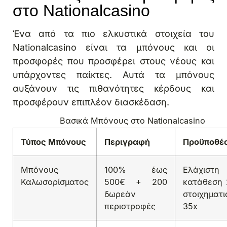
στο Nationalcasino
Ένα από τα πιο ελκυστικά στοιχεία του
Nationalcasino είναι τα μπόνους και οι
προσφορές που προσφέρει στους νέους και
υπάρχοντες παίκτες. Αυτά τα μπόνους
αυξάνουν τις πιθανότητες κέρδους και
προσφέρουν επιπλέον διασκέδαση.
Βασικά Μπόνους στο Nationalcasino
Τύπος Μπόνους
Περιγραφή
Προϋποθέσ
Μπόνους
100% έως
Ελάχιστη
Καλωσορίσματος
500€ + 200
κατάθεση 
δωρεάν
στοιχηματι
περιστροφές
35x