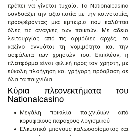
πρέπει να γίνεται τυχαία. Το Nationalcasino
συνδυάζει την αξιοπιστία με την καινοτομία,
προσφέροντας μια εμπειρία που καλύπτει
όλες τις ανάγκες των παικτών. Με άδεια
λειτουργίας από τις αρμόδιες αρχές, το
καζίνο εγγυάται τη νομιμότητα και την
ασφάλεια των χρηστών του. Επιπλέον, η
πλατφόρμα είναι φιλική προς τον χρήστη, με
εύκολη πλοήγηση και γρήγορη πρόσβαση σε
όλα τα παιχνίδια.
Κύρια πλεονεκτήματα του
Nationalcasino
Μεγάλη ποικιλία παιχνιδιών από
κορυφαίους παρόχους λογισμικού
Ελκυστικά μπόνους καλωσορίσματος και