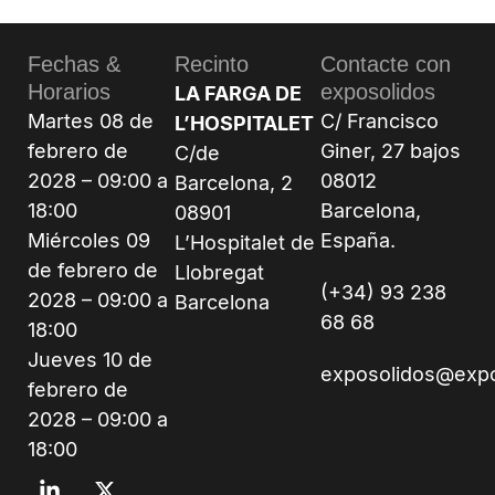
Fechas &
Recinto
Contacte con
Horarios
exposolidos
LA FARGA DE
Martes 08 de
C/ Francisco
L’HOSPITALET
febrero de
Giner, 27 bajos
C/de
2028 – 09:00 a
08012
Barcelona, 2
18:00
Barcelona,
08901
Miércoles 09
España.
L’Hospitalet de
de febrero de
Llobregat
(+34) 93 238
2028 – 09:00 a
Barcelona
68 68
18:00
Jueves 10 de
exposolidos@exp
febrero de
2028 – 09:00 a
18:00