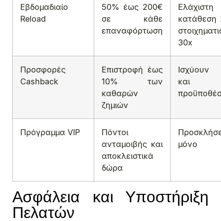
Εβδομαδιαίο
50% έως 200€
Ελάχιστη
Reload
σε κάθε
κατάθεση 
επαναφόρτωση
στοιχηματι
30x
Προσφορές
Επιστροφή έως
Ισχύουν 
Cashback
10% των
και
καθαρών
προϋποθέσ
ζημιών
Πρόγραμμα VIP
Πόντοι
Προσκλήσε
ανταμοιβής και
μόνο
αποκλειστικά
δώρα
Ασφάλεια και Υποστήριξη
Πελατών