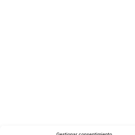
Gestionar consentimiento