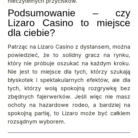
nieczytelnych przycisków.
Podsumowanie – czy
Lizaro Casino to miejsce
dla ciebie?
Patrząc na Lizaro Casino z dystansem, można
powiedzieć, że to solidny gracz na rynku,
który nie próbuje oszukać na każdym kroku.
Nie jest to miejsce dla tych, którzy szukają
błyskotek i spektakularnych efektów, ale dla
tych, którzy wolą spokojną rozgrywkę bez
zbędnych fajerwerków. Jeśli więc nie masz
ochoty na hazardowe rodeo, a bardziej na
spokojną partię, to Lizaro może być całkiem
rozsądnym wyborem.