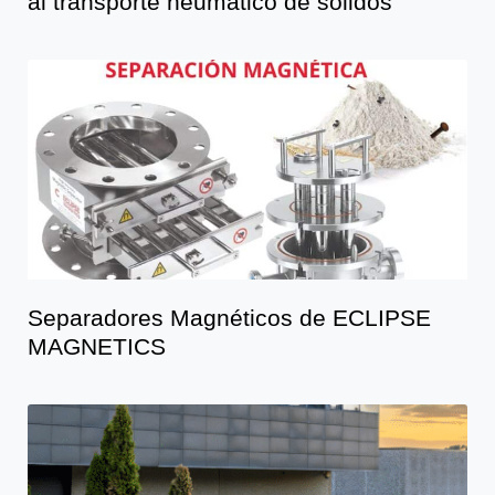
al transporte neumático de sólidos
Separadores Magnéticos de ECLIPSE
MAGNETICS