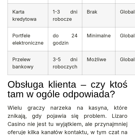
Karta
1-3 dni
Brak
Globa
kredytowa
robocze
Portfele
do 24
Minimalne
Globa
elektroniczne
godzin
Przelew
3-5 dni
Możliwe
Globa
bankowy
roboczych
Obsługa klienta – czy ktoś
tam w ogóle odpowiada?
Wielu graczy narzeka na kasyna, które
znikają, gdy pojawia się problem. Lizaro
Casino nie jest tu wyjątkiem, ale przynajmniej
oferuje kilka kanałów kontaktu, w tym czat na