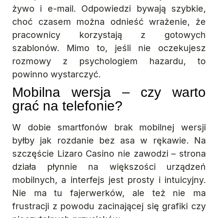
żywo i e-mail. Odpowiedzi bywają szybkie,
choć czasem można odnieść wrażenie, że
pracownicy korzystają z gotowych
szablonów. Mimo to, jeśli nie oczekujesz
rozmowy z psychologiem hazardu, to
powinno wystarczyć.
Mobilna wersja – czy warto
grać na telefonie?
W dobie smartfonów brak mobilnej wersji
byłby jak rozdanie bez asa w rękawie. Na
szczęście Lizaro Casino nie zawodzi – strona
działa płynnie na większości urządzeń
mobilnych, a interfejs jest prosty i intuicyjny.
Nie ma tu fajerwerków, ale też nie ma
frustracji z powodu zacinającej się grafiki czy