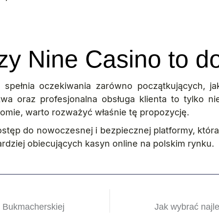
y Nine Casino to d
 spełnia oczekiwania zarówno początkujących, ja
 oraz profesjonalna obsługa klienta to tylko nie
omie, warto rozważyć właśnie tę propozycję.
stęp do nowoczesnej i bezpiecznej platformy, która 
ardziej obiecujących kasyn online na polskim rynku.
y Bukmacherskiej
Jak wybrać najl