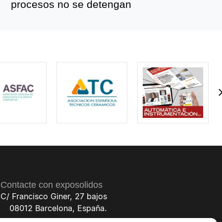
procesos no se detengan
Contacte con exposolidos
C/ Francisco Giner, 27 bajos
08012 Barcelona, España.