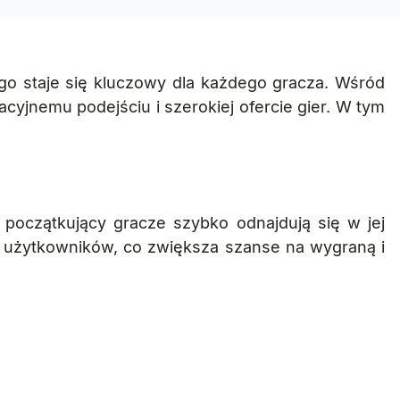
go staje się kluczowy dla każdego gracza. Wśród
cyjnemu podejściu i szerokiej ofercie gier. W tym
.
 początkujący gracze szybko odnajdują się w jej
ch użytkowników, co zwiększa szanse na wygraną i