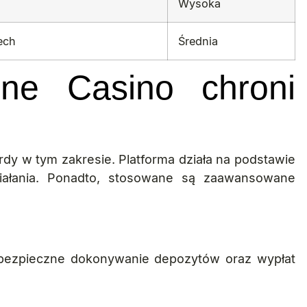
Wysoka
ech
Średnia
ine Casino chroni
rdy w tym zakresie. Platforma działa na podstawie
ziałania. Ponadto, stosowane są zaawansowane
i bezpieczne dokonywanie depozytów oraz wypłat