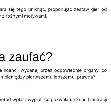
tara się tego uniknąć, proponując zestaw gier od
y z różnymi motywami.
a zaufać?
e licencji wydanej przez odpowiednie organy, co
oich pieniędzy pierwszemu lepszemu, prawda?
tod wpłat i wypłat, co pozwala uniknąć frustracji