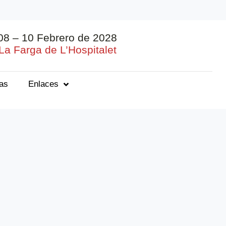
08 – 10 Febrero de 2028
La Farga de L’Hospitalet
ias
Enlaces