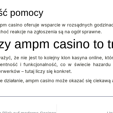
ość pomocy
m casino oferuje wsparcie w rozsądnych godzinach,
choć reakcje na zgłoszenia są na ogół sprawne.
y ampm casino to t
żyć, że nie jest to kolejny klon kasyna online, któ
rentność i funkcjonalność, co w świecie hazardu 
erwerków – tutaj liczy się konkret.
wne działanie, ampm casino może okazać się ciekawą 