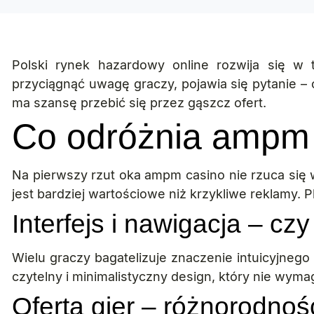
Polski rynek hazardowy online rozwija się w t
przyciągnąć uwagę graczy, pojawia się pytanie – 
ma szansę przebić się przez gąszcz ofert.
Co odróżnia ampm 
Na pierwszy rzut oka ampm casino nie rzuca się w
jest bardziej wartościowe niż krzykliwe reklamy. 
Interfejs i nawigacja – c
Wielu graczy bagatelizuje znaczenie intuicyjnego
czytelny i minimalistyczny design, który nie wyma
Oferta gier – różnorodno