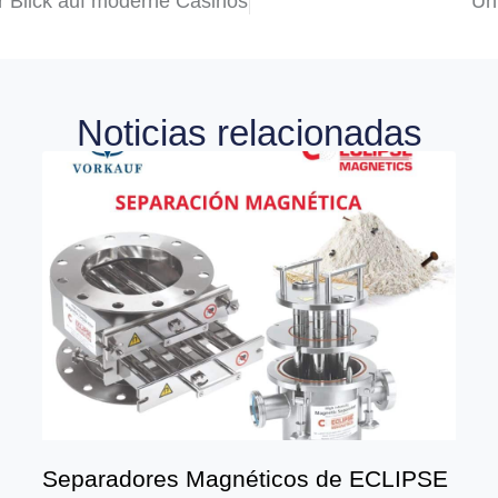
r Blick auf moderne Casinos
Un
Noticias relacionadas
Separadores Magnéticos de ECLIPSE