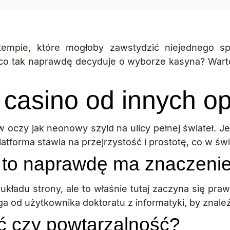
empie, które mogłoby zawstydzić niejednego spr
co tak naprawdę decyduje o wyborze kasyna? Warto p
casino od innych o
 oczy jak neonowy szyld na ulicy pełnej świateł. 
Platforma stawia na przejrzystość i prostotę, co w ś
zy to naprawdę ma znaczeni
 układu strony, ale to właśnie tutaj zaczyna się 
ga od użytkownika doktoratu z informatyki, by znale
ść czy powtarzalność?