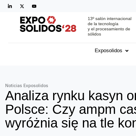
13º salón internacional
de la tecnología
y el procesamiento de
sólidos
Exposolidos
Noticias Exposolidos
Analiza rynku kasyn o
Polsce: Czy ampm ca
wyróżnia się na tle ko