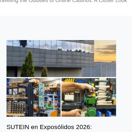
raveling the Oddities of Online Casinos: A Closer Look
SUTEIN en Exposólidos 2026: