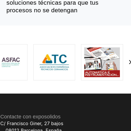
soluciones técnicas para que tus
procesos no se detengan
Contacte con exposolidos
C/ Francisco Giner, 27 bajos
08012 Barcelona, España.