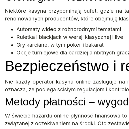
Niektóre kasyna przypominają bufet, gdzie na ta
renomowanych producentów, które obejmują klas
Automaty wideo z różnorodnymi tematami
Ruletka i blackjack w wersji klasycznej i live
Gry karciane, w tym poker i bakarat
Opcje turniejowe dla bardziej ambitnych grac
Bezpieczeństwo i r
Nie każdy operator kasyna online zasługuje na 
oznacza, że podlega ścisłym regulacjom i kontro
Metody płatności – wygod
W świecie hazardu online płynność finansowa to p
związanej z oczekiwaniem na środki. Oto zestawie