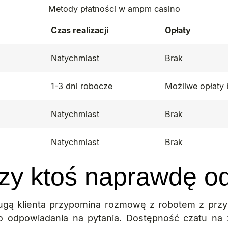
Metody płatności w ampm casino
Czas realizacji
Opłaty
Natychmiast
Brak
1-3 dni robocze
Możliwe opłaty
Natychmiast
Brak
Natychmiast
Brak
 czy ktoś naprawdę 
ugą klienta przypomina rozmowę z robotem z przys
o odpowiadania na pytania. Dostępność czatu na 