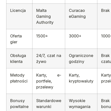
Licencja
Malta
Curacao
Brak
Gaming
eGaming
Authority
Oferta
1500+
3000+
1000
gier
Obsługa
24/7, czat na
Ograniczone
Brak
klienta
żywo
godziny
czat
Metody
Karty, e-
Karty,
Karty
płatności
portfele,
kryptowaluty
prze
przelewy
Bonusy
Standardowe
Wysokie
Brak
powitalne
warunki
wymagania
bon