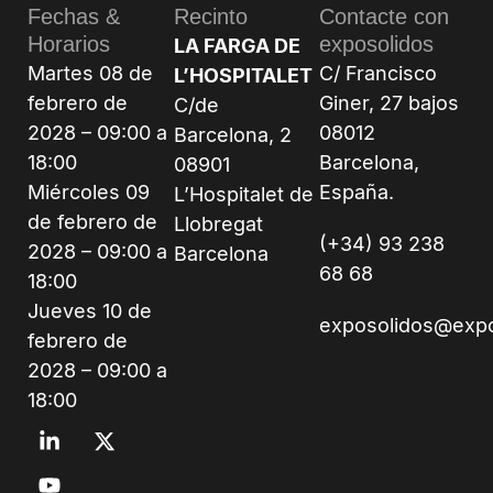
Fechas &
Recinto
Contacte con
Horarios
exposolidos
LA FARGA DE
Martes 08 de
C/ Francisco
L’HOSPITALET
febrero de
Giner, 27 bajos
C/de
2028 – 09:00 a
08012
Barcelona, 2
18:00
Barcelona,
08901
Miércoles 09
España.
L’Hospitalet de
de febrero de
Llobregat
(+34) 93 238
2028 – 09:00 a
Barcelona
68 68
18:00
Jueves 10 de
exposolidos@exp
febrero de
2028 – 09:00 a
18:00