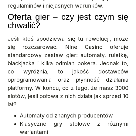
regulaminów i niejasnych warunków.
Oferta gier – czy jest czym się
chwalić?
Jeśli ktoś spodziewa się tu rewolucji, może
się rozczarować. Nine Casino oferuje
standardowy zestaw gier: automaty, ruletkę,
blackjacka i kilka odmian pokera. Jednak to,
co wyróżnia, to jakość dostawców
oprogramowania oraz płynność działania
platformy. W końcu, co z tego, że masz 3000
slotów, jeśli połowa z nich działa jak sprzed 10
lat?
Automaty od znanych producentów
Klasyczne gry stołowe z różnymi
wariantami