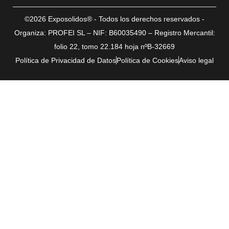
©2026 Exposolidos® - Todos los derechos reservados -
Organiza: PROFEI SL – NIF: B60035490 – Registro Mercantil:
folio 22, tomo 22.184 hoja nºB-32669
Política de Privacidad de Datos
Política de Cookies
Aviso legal