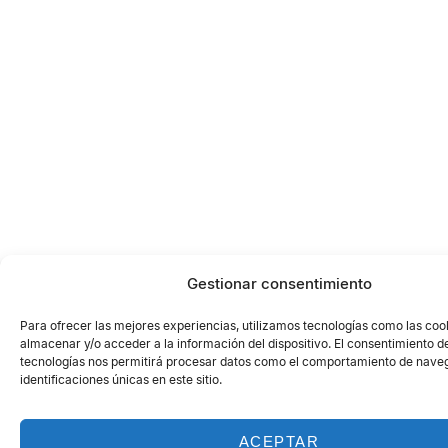
Gestionar consentimiento
Para ofrecer las mejores experiencias, utilizamos tecnologías como las coo
almacenar y/o acceder a la información del dispositivo. El consentimiento d
tecnologías nos permitirá procesar datos como el comportamiento de naveg
identificaciones únicas en este sitio.
ACEPTAR