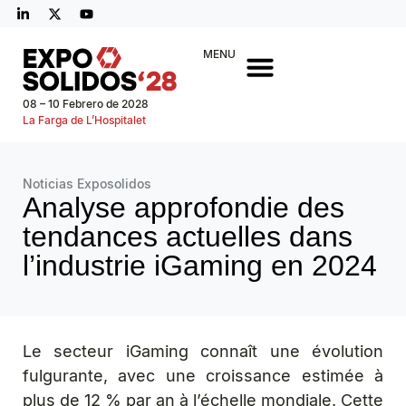
MENU
08 – 10 Febrero de 2028
La Farga de L’Hospitalet
Noticias Exposolidos
Analyse approfondie des
tendances actuelles dans
l’industrie iGaming en 2024
Le secteur iGaming connaît une évolution
fulgurante, avec une croissance estimée à
plus de 12 % par an à l’échelle mondiale. Cette