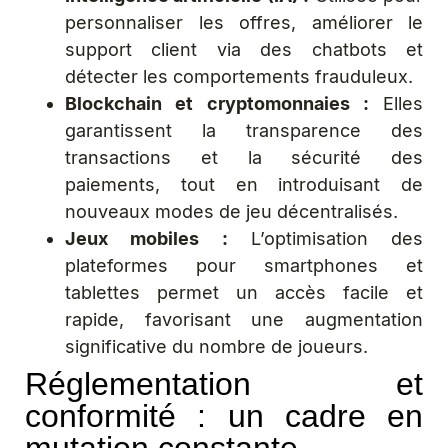
personnaliser les offres, améliorer le
support client via des chatbots et
détecter les comportements frauduleux.
Blockchain et cryptomonnaies :
Elles
garantissent la transparence des
transactions et la sécurité des
paiements, tout en introduisant de
nouveaux modes de jeu décentralisés.
Jeux mobiles :
L’optimisation des
plateformes pour smartphones et
tablettes permet un accès facile et
rapide, favorisant une augmentation
significative du nombre de joueurs.
Réglementation et
conformité : un cadre en