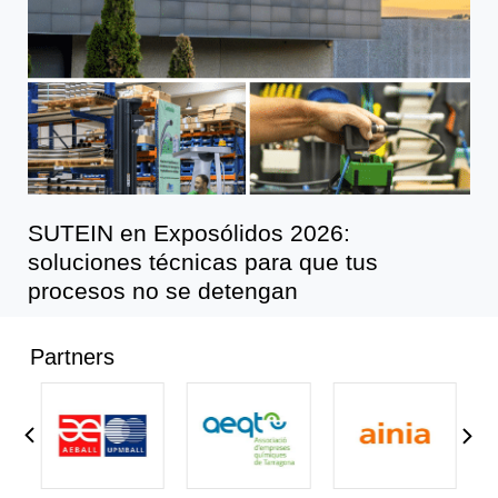
SUTEIN en Exposólidos 2026:
soluciones técnicas para que tus
procesos no se detengan
Partners