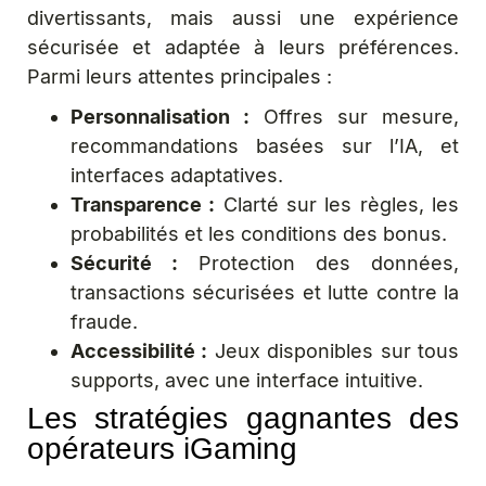
divertissants, mais aussi une expérience
sécurisée et adaptée à leurs préférences.
Parmi leurs attentes principales :
Personnalisation :
Offres sur mesure,
recommandations basées sur l’IA, et
interfaces adaptatives.
Transparence :
Clarté sur les règles, les
probabilités et les conditions des bonus.
Sécurité :
Protection des données,
transactions sécurisées et lutte contre la
fraude.
Accessibilité :
Jeux disponibles sur tous
supports, avec une interface intuitive.
Les stratégies gagnantes des
opérateurs iGaming