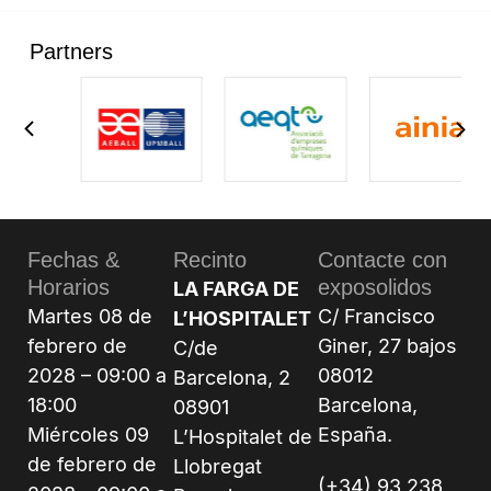
Partners
Fechas &
Recinto
Contacte con
Horarios
exposolidos
LA FARGA DE
Martes 08 de
C/ Francisco
L’HOSPITALET
febrero de
Giner, 27 bajos
C/de
2028 – 09:00 a
08012
Barcelona, 2
18:00
Barcelona,
08901
Miércoles 09
España.
L’Hospitalet de
de febrero de
Llobregat
(+34) 93 238