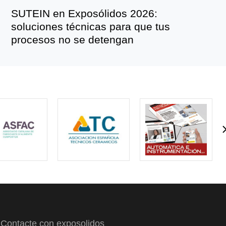
SUTEIN en Exposólidos 2026:
soluciones técnicas para que tus
procesos no se detengan
Contacte con exposolidos