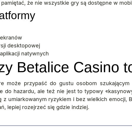
 pamiętać, że nie wszystkie gry są dostępne w mobil
latformy
h ekranów
sji desktopowej
aplikacji natywnych
 Betalice Casino to
óre może przypaść do gustu osobom szukającym 
ie do hazardu, ale też nie jest to typowy «kasyno
 z umiarkowanym ryzykiem i bez wielkich emocji, 
 lepiej rozejrzeć się gdzie indziej.