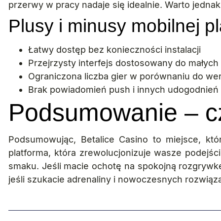
przerwy w pracy nadaje się idealnie. Warto jednak
Plusy i minusy mobilnej p
Łatwy dostęp bez konieczności instalacji
Przejrzysty interfejs dostosowany do małyc
Ograniczona liczba gier w porównaniu do wer
Brak powiadomień push i innych udogodnień 
Podsumowanie – czy
Podsumowując, Betalice Casino to miejsce, kt
platforma, która zrewolucjonizuje wasze podejśc
smaku. Jeśli macie ochotę na spokojną rozgrywkę
jeśli szukacie adrenaliny i nowoczesnych rozwiązań,