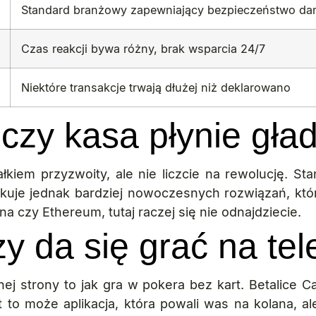
Standard branżowy zapewniający bezpieczeństwo da
Czas reakcji bywa różny, brak wsparcia 24/7
Niektóre transakcje trwają dłużej niż deklarowano
 czy kasa płynie gła
łkiem przyzwoity, ale nie liczcie na rewolucję. 
akuje jednak bardziej nowoczesnych rozwiązań, kt
ina czy Ethereum, tutaj raczej się nie odnajdziecie.
y da się grać na tel
 strony to jak gra w pokera bez kart. Betalice Ca
t to może aplikacja, która powali was na kolana, 