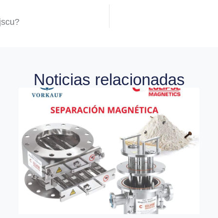
jscu?
Noticias relacionadas