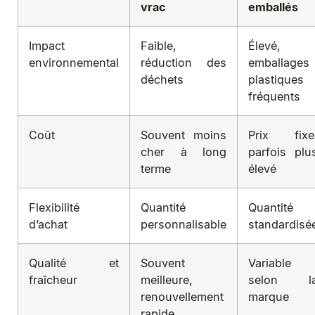
vrac
emballés
Impact
Faible,
Élevé,
environnemental
réduction des
emballages
déchets
plastiques
fréquents
Coût
Souvent moins
Prix fixe
cher à long
parfois plu
terme
élevé
Flexibilité
Quantité
Quantité
d’achat
personnalisable
standardisé
Qualité et
Souvent
Variable
fraîcheur
meilleure,
selon l
renouvellement
marque
rapide