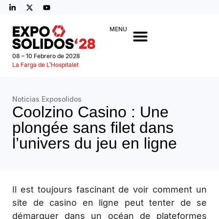
MENU
08 – 10 Febrero de 2028
La Farga de L’Hospitalet
Noticias Exposolidos
Coolzino Casino : Une
plongée sans filet dans
l’univers du jeu en ligne
Il est toujours fascinant de voir comment un
site de casino en ligne peut tenter de se
démarquer dans un océan de plateformes