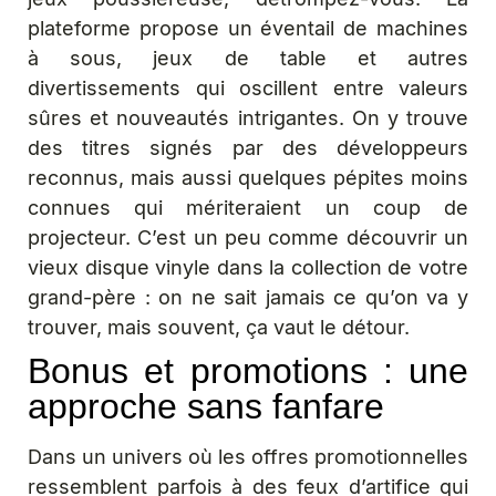
plateforme propose un éventail de machines
à sous, jeux de table et autres
divertissements qui oscillent entre valeurs
sûres et nouveautés intrigantes. On y trouve
des titres signés par des développeurs
reconnus, mais aussi quelques pépites moins
connues qui mériteraient un coup de
projecteur. C’est un peu comme découvrir un
vieux disque vinyle dans la collection de votre
grand-père : on ne sait jamais ce qu’on va y
trouver, mais souvent, ça vaut le détour.
Bonus et promotions : une
approche sans fanfare
Dans un univers où les offres promotionnelles
ressemblent parfois à des feux d’artifice qui