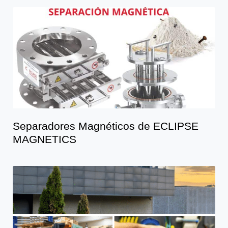
Separadores Magnéticos de ECLIPSE
MAGNETICS