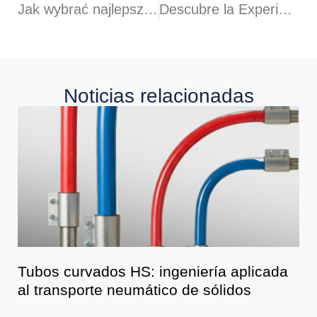
Jak wybrać najlepsze kasyno online w Polsce w 2024 roku?
Descubre la Experiencia Única de Coolzino Casino
Noticias relacionadas
Tubos curvados HS: ingeniería aplicada
al transporte neumático de sólidos