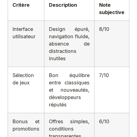
Critère
Description
Note
subjective
Interface
Design épuré,
8/10
utilisateur
navigation fluide,
absence de
distractions
inutiles
Sélection
Bon équilibre
7/10
de jeux
entre classiques
et nouveautés,
développeurs
réputés
Bonus et
Offres simples,
6/10
promotions
conditions
transparentes,