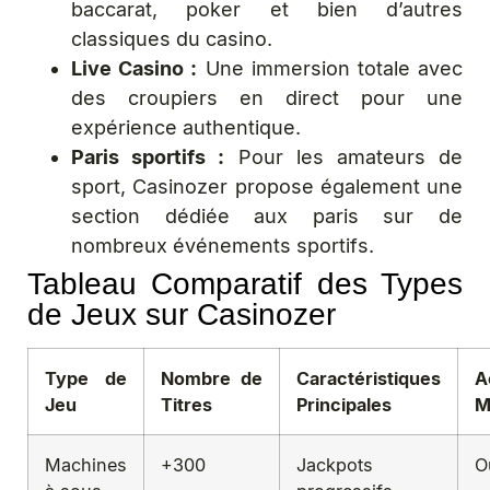
baccarat, poker et bien d’autres
classiques du casino.
Live Casino :
Une immersion totale avec
des croupiers en direct pour une
expérience authentique.
Paris sportifs :
Pour les amateurs de
sport, Casinozer propose également une
section dédiée aux paris sur de
nombreux événements sportifs.
Tableau Comparatif des Types
de Jeux sur Casinozer
Type de
Nombre de
Caractéristiques
A
Jeu
Titres
Principales
M
Machines
+300
Jackpots
O