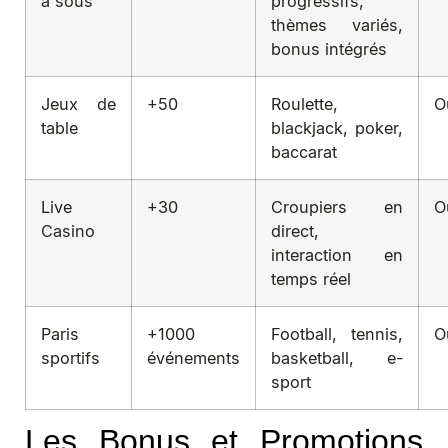
à sous
progressifs,
thèmes variés,
bonus intégrés
Jeux de
+50
Roulette,
O
table
blackjack, poker,
baccarat
Live
+30
Croupiers en
O
Casino
direct,
interaction en
temps réel
Paris
+1000
Football, tennis,
O
sportifs
événements
basketball, e-
sport
Les Bonus et Promotions