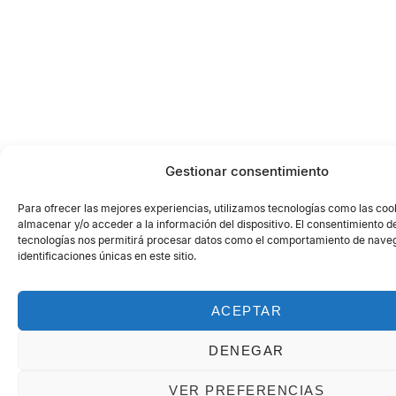
Gestionar consentimiento
Para ofrecer las mejores experiencias, utilizamos tecnologías como las coo
almacenar y/o acceder a la información del dispositivo. El consentimiento d
tecnologías nos permitirá procesar datos como el comportamiento de naveg
identificaciones únicas en este sitio.
ACEPTAR
DENEGAR
VER PREFERENCIAS