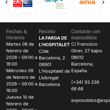
Fechas &
Recinto
Contacte con
Horarios
exposolidos
LA FARGA DE
Martes 08 de
C/ Francisco
L’HOSPITALET
febrero de
Giner, 27 bajos
C/de
2028 – 09:00 a
08012
Barcelona, 2
18:00
Barcelona,
08901
Miércoles 09
España.
L’Hospitalet de
de febrero de
Llobregat
(+34) 93 238
2028 – 09:00 a
Barcelona
68 68
18:00
Jueves 10 de
exposolidos@exp
febrero de