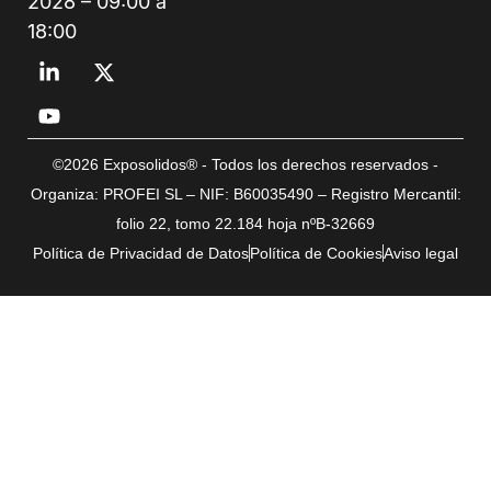
2028 – 09:00 a
18:00
©2026 Exposolidos® - Todos los derechos reservados -
Organiza: PROFEI SL – NIF: B60035490 – Registro Mercantil:
folio 22, tomo 22.184 hoja nºB-32669
Política de Privacidad de Datos
Política de Cookies
Aviso legal