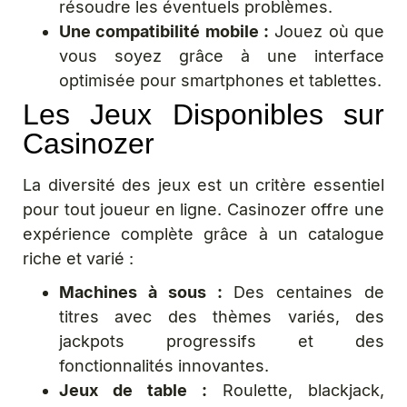
résoudre les éventuels problèmes.
Une compatibilité mobile :
Jouez où que
vous soyez grâce à une interface
optimisée pour smartphones et tablettes.
Les Jeux Disponibles sur
Casinozer
La diversité des jeux est un critère essentiel
pour tout joueur en ligne. Casinozer offre une
expérience complète grâce à un catalogue
riche et varié :
Machines à sous :
Des centaines de
titres avec des thèmes variés, des
jackpots progressifs et des
fonctionnalités innovantes.
Jeux de table :
Roulette, blackjack,