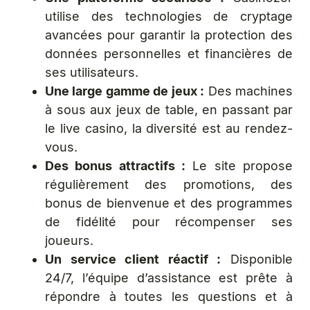
utilise des technologies de cryptage
avancées pour garantir la protection des
données personnelles et financières de
ses utilisateurs.
Une large gamme de jeux :
Des machines
à sous aux jeux de table, en passant par
le live casino, la diversité est au rendez-
vous.
Des bonus attractifs :
Le site propose
régulièrement des promotions, des
bonus de bienvenue et des programmes
de fidélité pour récompenser ses
joueurs.
Un service client réactif :
Disponible
24/7, l’équipe d’assistance est prête à
répondre à toutes les questions et à