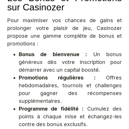
sur Casinozer
Pour maximiser vos chances de gains et
prolonger votre plaisir de jeu, Casinozer
propose une gamme complète de bonus et
promotions :
Bonus de bienvenue :
Un bonus
généreux dès votre inscription pour
démarrer avec un capital boosté.
Promotions régulières :
Offres
hebdomadaires, tournois et challenges
pour gagner des récompenses
supplémentaires.
Programme de fidélité :
Cumulez des
points à chaque mise et échangez-les
contre des bonus exclusifs.