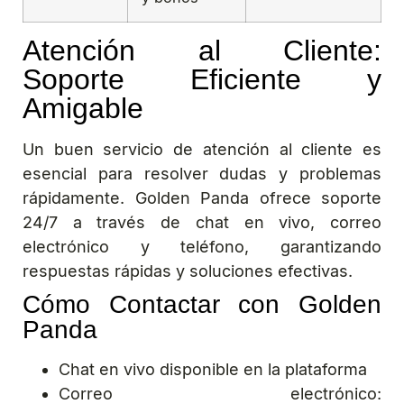
Atención al Cliente:
Soporte Eficiente y
Amigable
Un buen servicio de atención al cliente es
esencial para resolver dudas y problemas
rápidamente. Golden Panda ofrece soporte
24/7 a través de chat en vivo, correo
electrónico y teléfono, garantizando
respuestas rápidas y soluciones efectivas.
Cómo Contactar con Golden
Panda
Chat en vivo disponible en la plataforma
Correo electrónico: