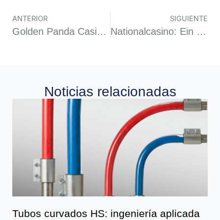
ANTERIOR
SIGUIENTE
Golden Panda Casino: Ein Überblick über das Spielerlebnis
Nationalcasino: Ein Blick hinter die Kulissen des Online-Casinos
Noticias relacionadas
Tubos curvados HS: ingeniería aplicada