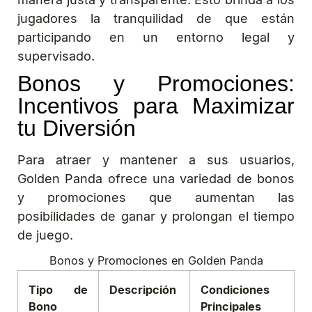
jugadores la tranquilidad de que están
participando en un entorno legal y
supervisado.
Bonos y Promociones:
Incentivos para Maximizar
tu Diversión
Para atraer y mantener a sus usuarios,
Golden Panda ofrece una variedad de bonos
y promociones que aumentan las
posibilidades de ganar y prolongan el tiempo
de juego.
Bonos y Promociones en Golden Panda
Tipo de
Descripción
Condiciones
Bono
Principales