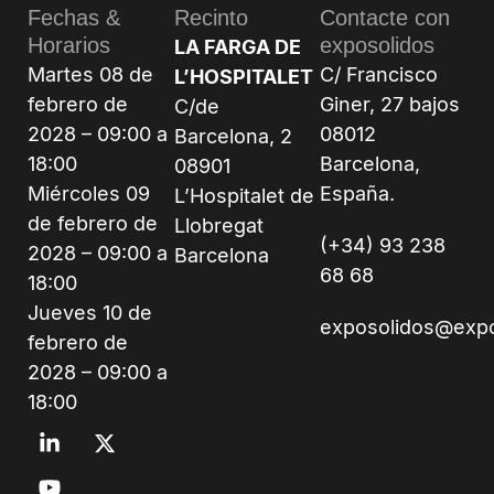
Fechas &
Recinto
Contacte con
Horarios
exposolidos
LA FARGA DE
Martes 08 de
C/ Francisco
L’HOSPITALET
febrero de
Giner, 27 bajos
C/de
2028 – 09:00 a
08012
Barcelona, 2
18:00
Barcelona,
08901
Miércoles 09
España.
L’Hospitalet de
de febrero de
Llobregat
(+34) 93 238
2028 – 09:00 a
Barcelona
68 68
18:00
Jueves 10 de
exposolidos@exp
febrero de
2028 – 09:00 a
18:00