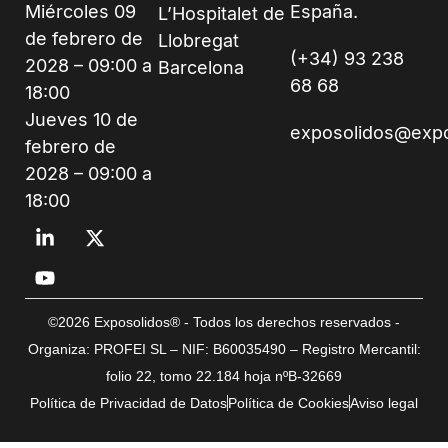
Miércoles 09
España.
L’Hospitalet de
de febrero de
Llobregat
(+34) 93 238
2028 – 09:00 a
Barcelona
68 68
18:00
Jueves 10 de
exposolidos@exp
febrero de
2028 – 09:00 a
18:00
©2026 Exposolidos® - Todos los derechos reservados -
Organiza: PROFEI SL – NIF: B60035490 – Registro Mercantil:
folio 22, tomo 22.184 hoja nºB-32669
Política de Privacidad de Datos
Política de Cookies
Aviso legal