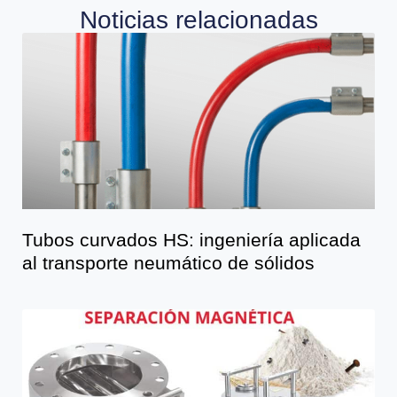
Noticias relacionadas
Tubos curvados HS: ingeniería aplicada
al transporte neumático de sólidos