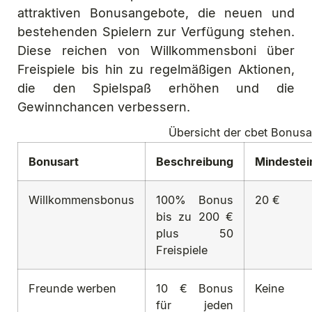
attraktiven Bonusangebote, die neuen und
bestehenden Spielern zur Verfügung stehen.
Diese reichen von Willkommensboni über
Freispiele bis hin zu regelmäßigen Aktionen,
die den Spielspaß erhöhen und die
Gewinnchancen verbessern.
Übersicht der cbet Bonus
Bonusart
Beschreibung
Mindestei
Willkommensbonus
100% Bonus
20 €
bis zu 200 €
plus 50
Freispiele
Freunde werben
10 € Bonus
Keine
für jeden