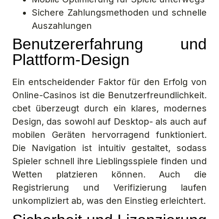
Sichere Zahlungsmethoden und schnelle
Auszahlungen
Benutzererfahrung und
Plattform-Design
Ein entscheidender Faktor für den Erfolg von
Online-Casinos ist die Benutzerfreundlichkeit.
cbet überzeugt durch ein klares, modernes
Design, das sowohl auf Desktop- als auch auf
mobilen Geräten hervorragend funktioniert.
Die Navigation ist intuitiv gestaltet, sodass
Spieler schnell ihre Lieblingsspiele finden und
Wetten platzieren können. Auch die
Registrierung und Verifizierung laufen
unkompliziert ab, was den Einstieg erleichtert.