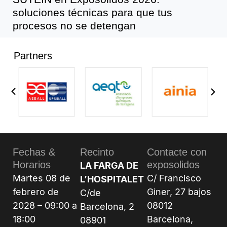
soluciones técnicas para que tus
procesos no se detengan
Partners
Fechas &
Recinto
Contacte con
Horarios
exposolidos
LA FARGA DE
Martes 08 de
C/ Francisco
L’HOSPITALET
febrero de
Giner, 27 bajos
C/de
2028 – 09:00 a
08012
Barcelona, 2
18:00
Barcelona,
08901