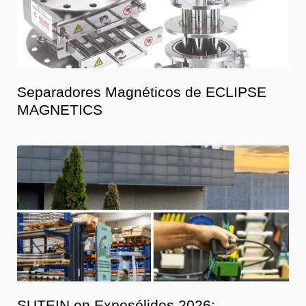
Separadores Magnéticos de ECLIPSE
MAGNETICS
SUTEIN en Exposólidos 2026: