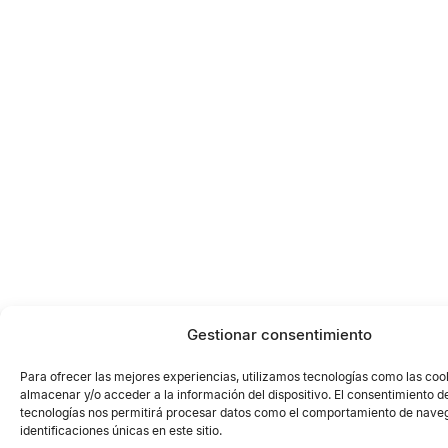
Gestionar consentimiento
Para ofrecer las mejores experiencias, utilizamos tecnologías como las coo
almacenar y/o acceder a la información del dispositivo. El consentimiento d
tecnologías nos permitirá procesar datos como el comportamiento de naveg
identificaciones únicas en este sitio.