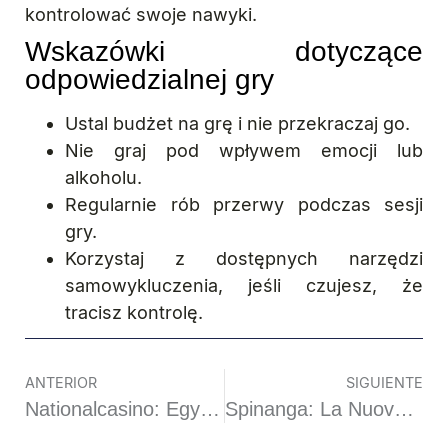
kontrolować swoje nawyki.
Wskazówki dotyczące
odpowiedzialnej gry
Ustal budżet na grę i nie przekraczaj go.
Nie graj pod wpływem emocji lub
alkoholu.
Regularnie rób przerwy podczas sesji
gry.
Korzystaj z dostępnych narzędzi
samowykluczenia, jeśli czujesz, że
tracisz kontrolę.
ANTERIOR
SIGUIENTE
Nationalcasino: Egy szokatlan kaland az online kaszinók világában
Spinanga: La Nuova Frontiera del Gioco d’Azzardo Online