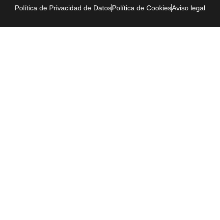
Política de Privacidad de Datos
Política de Cookies
Aviso legal