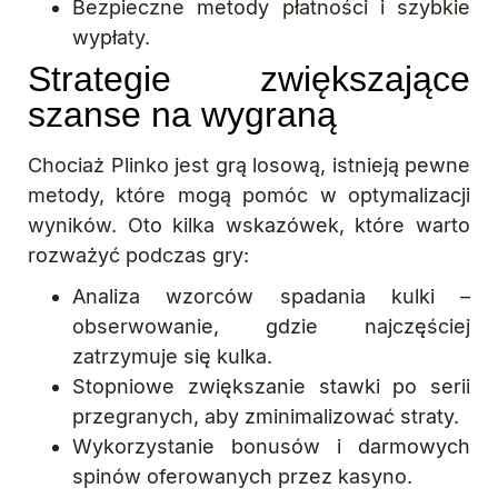
Bezpieczne metody płatności i szybkie
wypłaty.
Strategie zwiększające
szanse na wygraną
Chociaż Plinko jest grą losową, istnieją pewne
metody, które mogą pomóc w optymalizacji
wyników. Oto kilka wskazówek, które warto
rozważyć podczas gry:
Analiza wzorców spadania kulki –
obserwowanie, gdzie najczęściej
zatrzymuje się kulka.
Stopniowe zwiększanie stawki po serii
przegranych, aby zminimalizować straty.
Wykorzystanie bonusów i darmowych
spinów oferowanych przez kasyno.