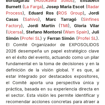
Bordagarau
(
Hosokawa Solids
),
Elisabeth
Burnett
(
La Farga
),
Josep Maria Escot
(
Radar
Process
),
Eduard Ros (
ROS Group
)
, Jordi
Casas
(
Sahivo
),
Marc Tarragó
(
Sinfines
Factory
),
Jordi Martín
(
TMI
),
Gloria Vilar
(
Ucersa
),
Stefano Montorsi
(
Wam Spain
),
Juli
Simón
(
Profei SL
) y
Ferran Simón
(
Profei SL
).
El Comité Organizador de EXPOSOLIDOS
2026 desempeña un papel estratégico clave
en el éxito del evento, actuando como un pilar
fundamental en la toma de decisiones y en la
definición de la visión global. Y es que, al
estar integrado por destacados expositores,
el Comité aporta una perspectiva única y
práctica, basada en su experiencia directa en
el sector. Esta visión les permite identificar y
recomendar acciones concretas para atraer a