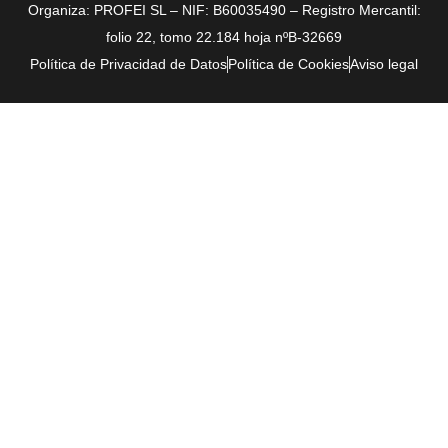
©2026 Exposolidos® - Todos los derechos reservados -
Organiza: PROFEI SL – NIF: B60035490 – Registro Mercantil:
folio 22, tomo 22.184 hoja nºB-32669
Política de Privacidad de Datos
Política de Cookies
Aviso legal