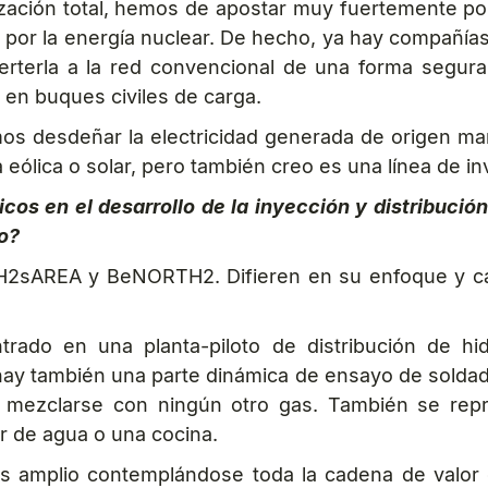
ción total, hemos de apostar muy fuertemente por l
 por la energía nuclear. De hecho, ya hay compañía
verterla a la red convencional de una forma segu
 en buques civiles de carga.
s desdeñar la electricidad generada de origen ma
 eólica o solar, pero también creo es una línea de i
s en el desarrollo de la inyección y distribución
o?
s H2sAREA y BeNORTH2. Difieren en su enfoque y 
rado en una planta-piloto de distribución de hi
hay también una parte dinámica de ensayo de soldad
in mezclarse con ningún otro gas. También se rep
r de agua o una cocina.
 amplio contemplándose toda la cadena de valor