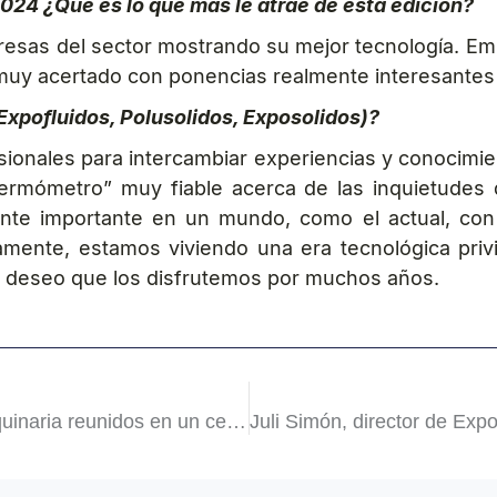
024 ¿Qué es lo que más le atrae de esta edición?
esas del sector mostrando su mejor tecnología. Emp
muy acertado con ponencias realmente interesantes y,
xpofluidos, Polusolidos, Exposolidos)?
esionales para intercambiar experiencias y conocim
rmómetro” muy fiable acerca de las inquietudes d
nte importante en un mundo, como el actual, con 
mamente, estamos viviendo una era tecnológica pr
, deseo que los disfrutemos por muchos años.
Las últimas novedades y los mejores productos y maquinaria reunidos en un certamen único