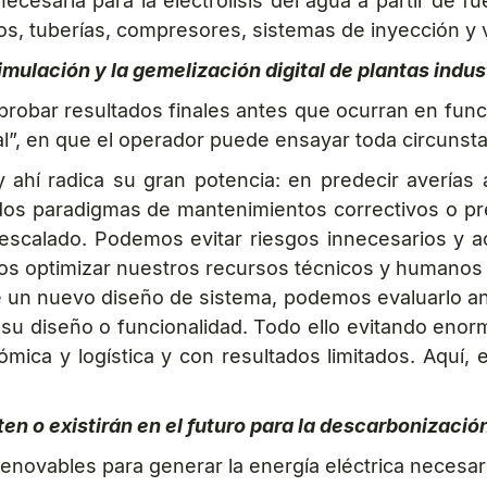
necesaria para la electrólisis del agua a partir de f
s, tuberías, compresores, sistemas de inyección y v
mulación y la gemelización digital de plantas indus
probar resultados finales antes que ocurran en fun
al”, en que el operador puede ensayar toda circunst
 ahí radica su gran potencia: en predecir avería
cuados paradigmas de mantenimientos correctivos o
 escalado. Podemos evitar riesgos innecesarios y 
s optimizar nuestros recursos técnicos y humanos 
 un nuevo diseño de sistema, podemos evaluarlo an
r su diseño o funcionalidad. Todo ello evitando eno
mica y logística y con resultados limitados. Aquí, 
ten o existirán en el futuro para la descarbonizaci
renovables para generar la energía eléctrica necesari