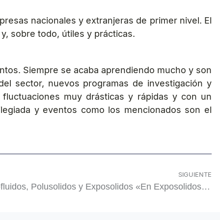
resas nacionales y extranjeras de primer nivel. El
 sobre todo, útiles y prácticas.
ientos. Siempre se acaba aprendiendo mucho y son
el sector, nuevos programas de investigación y
fluctuaciones muy drásticas y rápidas y con un
ivilegiada y eventos como los mencionados son el
SIGUIENTE
Juli Simón, director de Expofluidos, Polusolidos y Exposolidos «En Exposolidos, Expofluidos y Polusolidos hay la mejor oferta tecnológica del mercado y en los stands atienden los mejores expertos del mundo»