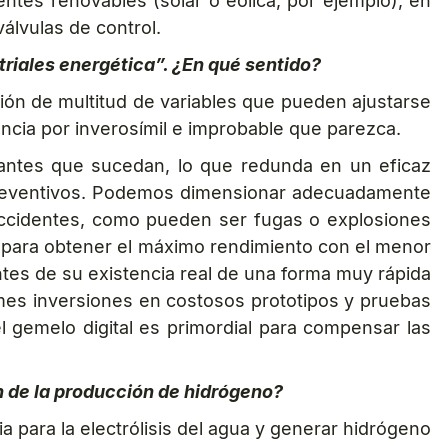
uentes renovables (solar o eólica, por ejemplo), en
álvulas de control.
triales energética”. ¿En qué sentido?
ción de multitud de variables que pueden ajustarse
ancia por inverosímil e improbable que parezca.
s antes que sucedan, lo que redunda en un eficaz
 preventivos. Podemos dimensionar adecuadamente
accidentes, como pueden ser fugas o explosiones
para obtener el máximo rendimiento con el menor
tes de su existencia real de una forma muy rápida
rmes inversiones en costosos prototipos y pruebas
el gemelo digital es primordial para compensar las
ón de la producción de hidrógeno?
a para la electrólisis del agua y generar hidrógeno