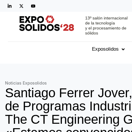
13º salón internacional
de la tecnología
y el procesamiento de
sólidos
Exposolidos
Noticias Exposolidos
Santiago Ferrer Jover,
de Programas Industri
The CT Engineering 