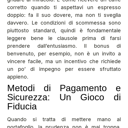
corretto quando ti aspettavi un espresso
doppio: fa il suo dovere, ma non ti sveglia
davvero. Le condizioni di scommessa sono
piuttosto standard, quindi è fondamentale
leggere bene le clausole prima di farsi
prendere dall’entusiasmo. Il bonus di
benvenuto, per esempio, non è un invito a
vincere facile, ma un incentivo che richiede
un po’ di impegno per essere sfruttato
appieno.
Metodi di Pagamento e
Sicurezza: Un Gioco di
Fiducia
Quando si tratta di mettere mano al
portafoglio, la prudenza non è mai troppa.