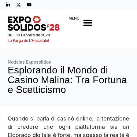
MENU
08 – 10 Febrero de 2028
La Farga de L’Hospitalet
Noticias Exposolidos
Esplorando il Mondo di
Casino Malina: Tra Fortuna
e Scetticismo
Quando si parla di casinò online, la tentazione
di credere che ogni piattaforma sia un
Eldorado digitale è forte, ma spesso la realtà è