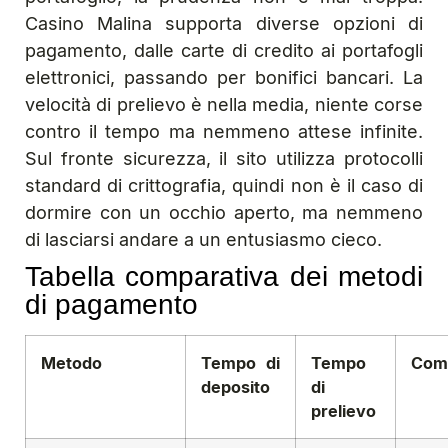
Casino Malina supporta diverse opzioni di
pagamento, dalle carte di credito ai portafogli
elettronici, passando per bonifici bancari. La
velocità di prelievo è nella media, niente corse
contro il tempo ma nemmeno attese infinite.
Sul fronte sicurezza, il sito utilizza protocolli
standard di crittografia, quindi non è il caso di
dormire con un occhio aperto, ma nemmeno
di lasciarsi andare a un entusiasmo cieco.
Tabella comparativa dei metodi
di pagamento
Metodo
Tempo di
Tempo
Com
deposito
di
prelievo