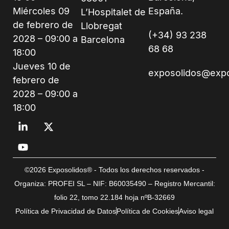
Miércoles 09
España.
L’Hospitalet de
de febrero de
Llobregat
(+34) 93 238
2028 – 09:00 a
Barcelona
68 68
18:00
Jueves 10 de
exposolidos@exp
febrero de
2028 – 09:00 a
18:00
©2026 Exposolidos® - Todos los derechos reservados -
Organiza: PROFEI SL – NIF: B60035490 – Registro Mercantil:
folio 22, tomo 22.184 hoja nºB-32669
Política de Privacidad de Datos
Política de Cookies
Aviso legal