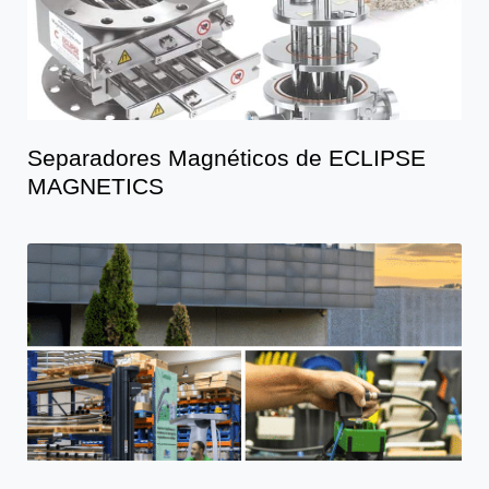
Separadores Magnéticos de ECLIPSE
MAGNETICS