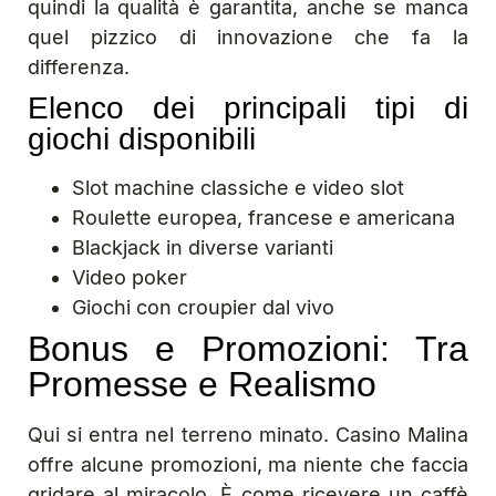
quindi la qualità è garantita, anche se manca
quel pizzico di innovazione che fa la
differenza.
Elenco dei principali tipi di
giochi disponibili
Slot machine classiche e video slot
Roulette europea, francese e americana
Blackjack in diverse varianti
Video poker
Giochi con croupier dal vivo
Bonus e Promozioni: Tra
Promesse e Realismo
Qui si entra nel terreno minato. Casino Malina
offre alcune promozioni, ma niente che faccia
gridare al miracolo. È come ricevere un caffè