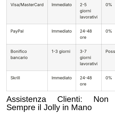
Visa/MasterCard
Immediato
2-5
0%
giorni
lavorativi
PayPal
Immediato
24-48
0%
ore
Bonifico
1-3 giorni
3-7
Possi
bancario
giorni
lavorativi
Skrill
Immediato
24-48
0%
ore
Assistenza Clienti: Non
Sempre il Jolly in Mano