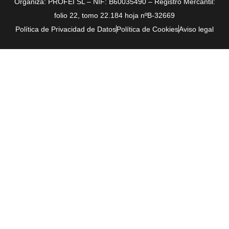
Organiza: PROFEI SL – NIF: B60035490 – Registro Mercantil:
folio 22, tomo 22.184 hoja nºB-32669
Política de Privacidad de Datos
Política de Cookies
Aviso legal