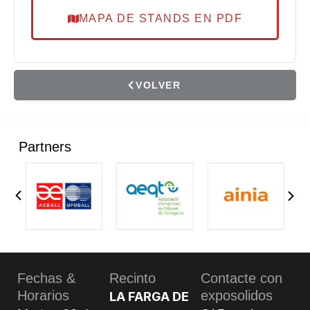
MAPA DE STANDS EN PDF
VOLVER
Partners
Fechas &
Recinto
Contacte con
Horarios
exposolidos
LA FARGA DE