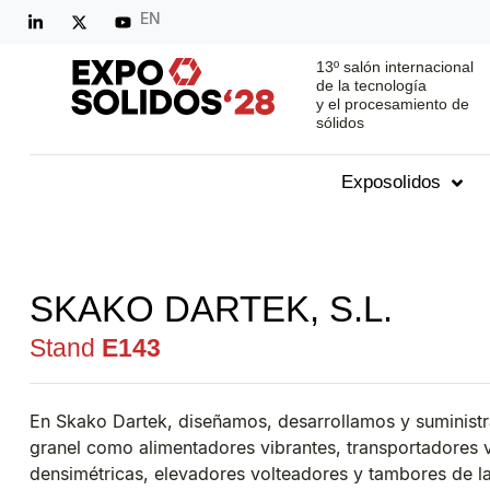
EN
13º salón internacional
de la tecnología
y el procesamiento de
sólidos
Exposolidos
SKAKO DARTEK, S.L.
Stand
E143
En Skako Dartek, diseñamos, desarrollamos y suminist
granel como alimentadores vibrantes, transportadores vi
densimétricas, elevadores volteadores y tambores de l