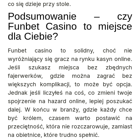
co się dzieje przy stole.
Podsumowanie – czy
Funbet Casino to miejsce
dla Ciebie?
Funbet casino to solidny, choć nie
wyróżniający się gracz na rynku kasyn online.
Jeśli szukasz miejsca bez zbędnych
fajerwerków, gdzie można zagrać bez
większych komplikacji, to może być opcja.
Jednak jeśli liczyłeś na coś, co zmieni twoje
spojrzenie na hazard online, lepiej poszukać
dalej. W końcu w branży, gdzie każdy chce
być królem, czasem warto postawić na
przeciętność, która nie rozczarowuje, zamiast
na obietnice, które trudno spełnić.