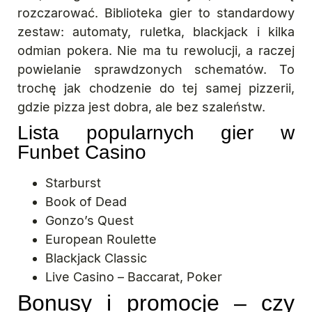
rozczarować. Biblioteka gier to standardowy
zestaw: automaty, ruletka, blackjack i kilka
odmian pokera. Nie ma tu rewolucji, a raczej
powielanie sprawdzonych schematów. To
trochę jak chodzenie do tej samej pizzerii,
gdzie pizza jest dobra, ale bez szaleństw.
Lista popularnych gier w
Funbet Casino
Starburst
Book of Dead
Gonzo’s Quest
European Roulette
Blackjack Classic
Live Casino – Baccarat, Poker
Bonusy i promocje – czy