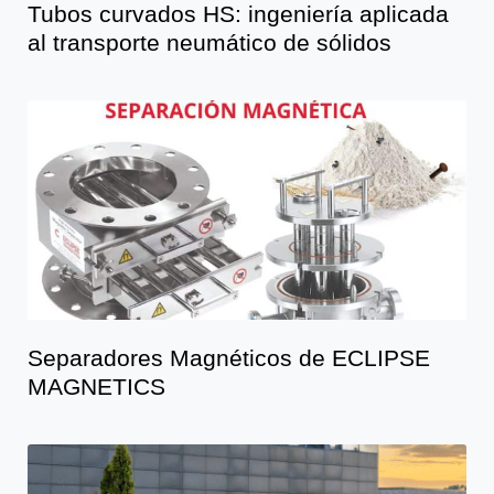
Tubos curvados HS: ingeniería aplicada
al transporte neumático de sólidos
Separadores Magnéticos de ECLIPSE
MAGNETICS