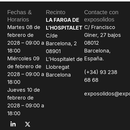
Fechas &
Recinto
Contacte con
Horarios
exposolidos
LA FARGA DE
Martes 08 de
C/ Francisco
L’HOSPITALET
febrero de
Giner, 27 bajos
C/de
2028 – 09:00 a
08012
Barcelona, 2
18:00
Barcelona,
08901
Miércoles 09
España.
L’Hospitalet de
de febrero de
Llobregat
(+34) 93 238
2028 – 09:00 a
Barcelona
68 68
18:00
Jueves 10 de
exposolidos@exp
febrero de
2028 – 09:00 a
18:00