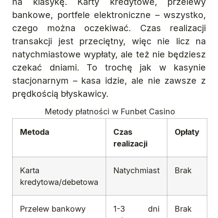
na klasykę. Karty kredytowe, przelewy
bankowe, portfele elektroniczne – wszystko,
czego można oczekiwać. Czas realizacji
transakcji jest przeciętny, więc nie licz na
natychmiastowe wypłaty, ale też nie będziesz
czekać dniami. To trochę jak w kasynie
stacjonarnym – kasa idzie, ale nie zawsze z
prędkością błyskawicy.
Metody płatności w Funbet Casino
Metoda
Czas
Opłaty
realizacji
Karta
Natychmiast
Brak
kredytowa/debetowa
Przelew bankowy
1-3 dni
Brak