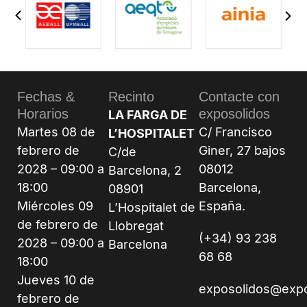
Fechas &
Recinto
Contacte con
Horarios
exposolidos
LA FARGA DE
Martes 08 de
C/ Francisco
L’HOSPITALET
febrero de
Giner, 27 bajos
C/de
2028 – 09:00 a
08012
Barcelona, 2
18:00
Barcelona,
08901
Miércoles 09
España.
L’Hospitalet de
de febrero de
Llobregat
(+34) 93 238
2028 – 09:00 a
Barcelona
68 68
18:00
Jueves 10 de
exposolidos@exp
febrero de