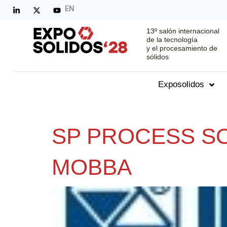
EN
13º salón internacional
de la tecnología
y el procesamiento de
sólidos
Exposolidos
SP PROCESS S
MOBBA