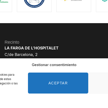
Recinto
LA FARGA DE L’HOSPITALET
C/de Barcelona, 2
08901 L’Hospitalet de Llobregat
Gestionar consentimiento
Barcelona
ookies para
 de estas
ACEPTAR
egación o las
reservados - Organiza: PROFEI SL – NIF: B60035490 – Registro Mercan
Política de Privacidad de Datos
Política de Cookies
Aviso legal