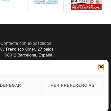
Contacte con exposolidos
C/ Francisco Giner, 27 bajos
08012 Barcelona, España.
(+34) 93 238 68 68
exposolidos@exposolidos.com
DENEGAR
VER PREFERENCIAS
til: folio 22, tomo 22.184 hoja nºB-32669