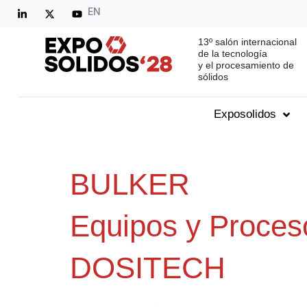
EN
13º salón internacional
de la tecnología
y el procesamiento de
sólidos
Exposolidos
BULKER
Equipos y Proces
DOSITECH