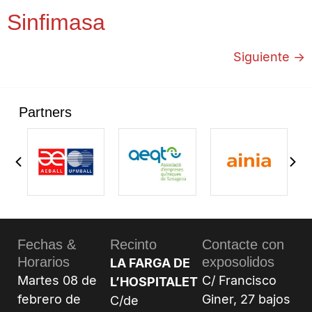
Sinfimasa
Siguiente
→
Partners
Fechas &
Recinto
Contacte con
Horarios
exposolidos
LA FARGA DE
Martes 08 de
C/ Francisco
L’HOSPITALET
febrero de
Giner, 27 bajos
C/de