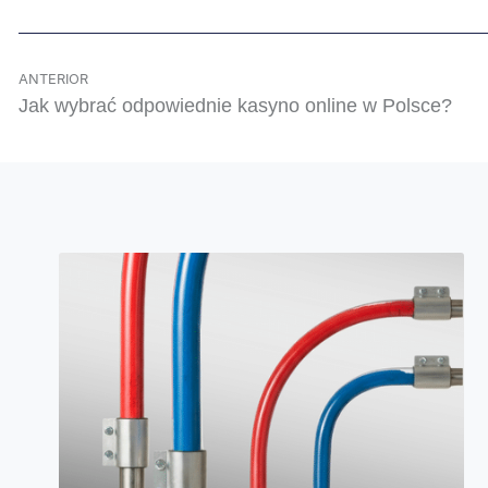
ANTERIOR
Jak wybrać odpowiednie kasyno online w Polsce?