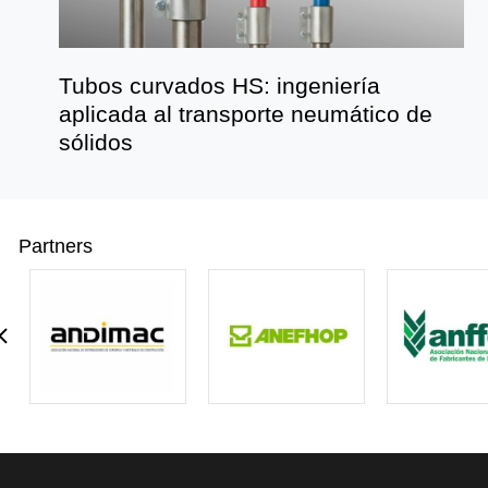
Tubos curvados HS: ingeniería
aplicada al transporte neumático de
sólidos
Partners