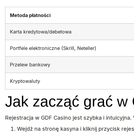
Metoda płatności
Karta kredytowa/debetowa
Portfele elektroniczne (Skrill, Neteller)
Przelew bankowy
Kryptowaluty
Jak zacząć grać w
Rejestracja w GDF Casino jest szybka i intuicyjn
Wejdź na stronę kasyna i kliknij przycisk rejest