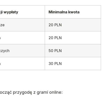
ji wypłaty
Minimalna kwota
cze
20 PLN
n
20 PLN
czych
50 PLN
n
30 PLN
począć przygodę z grami online: