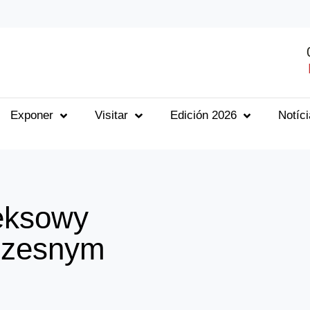
Exponer
Visitar
Edición 2026
Notíc
eksowy
czesnym