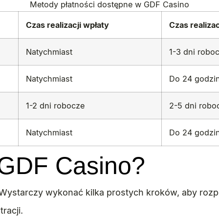
Metody płatności dostępne w GDF Casino
Czas realizacji wpłaty
Czas realizac
Natychmiast
1-3 dni robo
Natychmiast
Do 24 godzi
1-2 dni robocze
2-5 dni robo
Natychmiast
Do 24 godzi
 GDF Casino?
a. Wystarczy wykonać kilka prostych kroków, aby roz
racji.