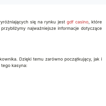
yróżniających się na rynku jest
gdf casino
, które
 przybliżymy najważniejsze informacje dotyczące
kownika. Dzięki temu zarówno początkujący, jak i
 tego kasyna: