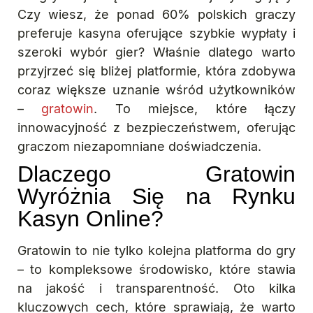
Czy wiesz, że ponad 60% polskich graczy
preferuje kasyna oferujące szybkie wypłaty i
szeroki wybór gier? Właśnie dlatego warto
przyjrzeć się bliżej platformie, która zdobywa
coraz większe uznanie wśród użytkowników
–
gratowin
. To miejsce, które łączy
innowacyjność z bezpieczeństwem, oferując
graczom niezapomniane doświadczenia.
Dlaczego Gratowin
Wyróżnia Się na Rynku
Kasyn Online?
Gratowin to nie tylko kolejna platforma do gry
– to kompleksowe środowisko, które stawia
na jakość i transparentność. Oto kilka
kluczowych cech, które sprawiają, że warto