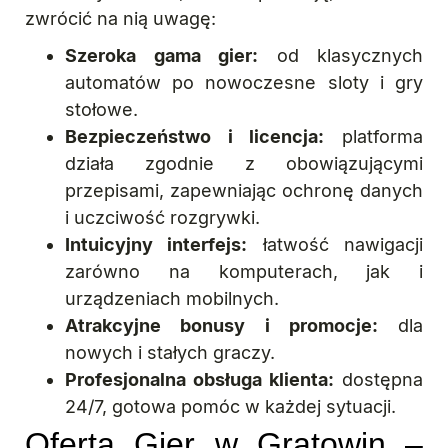
zwrócić na nią uwagę:
Szeroka gama gier:
od klasycznych
automatów po nowoczesne sloty i gry
stołowe.
Bezpieczeństwo i licencja:
platforma
działa zgodnie z obowiązującymi
przepisami, zapewniając ochronę danych
i uczciwość rozgrywki.
Intuicyjny interfejs:
łatwość nawigacji
zarówno na komputerach, jak i
urządzeniach mobilnych.
Atrakcyjne bonusy i promocje:
dla
nowych i stałych graczy.
Profesjonalna obsługa klienta:
dostępna
24/7, gotowa pomóc w każdej sytuacji.
Oferta Gier w Gratowin –