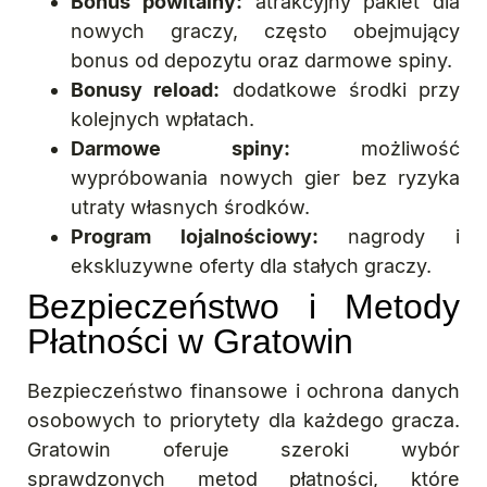
Bonus powitalny:
atrakcyjny pakiet dla
nowych graczy, często obejmujący
bonus od depozytu oraz darmowe spiny.
Bonusy reload:
dodatkowe środki przy
kolejnych wpłatach.
Darmowe spiny:
możliwość
wypróbowania nowych gier bez ryzyka
utraty własnych środków.
Program lojalnościowy:
nagrody i
ekskluzywne oferty dla stałych graczy.
Bezpieczeństwo i Metody
Płatności w Gratowin
Bezpieczeństwo finansowe i ochrona danych
osobowych to priorytety dla każdego gracza.
Gratowin oferuje szeroki wybór
sprawdzonych metod płatności, które