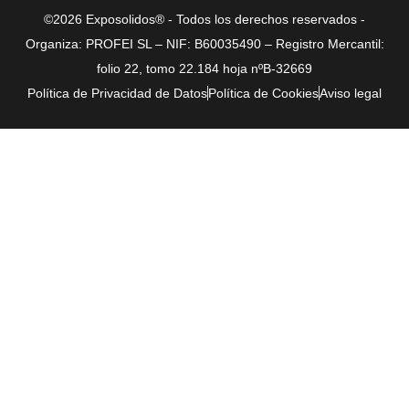
©2026 Exposolidos® - Todos los derechos reservados -
Organiza: PROFEI SL – NIF: B60035490 – Registro Mercantil:
folio 22, tomo 22.184 hoja nºB-32669
Política de Privacidad de Datos
Política de Cookies
Aviso legal