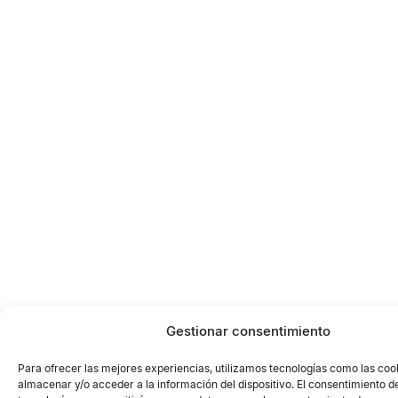
Gestionar consentimiento
Para ofrecer las mejores experiencias, utilizamos tecnologías como las coo
almacenar y/o acceder a la información del dispositivo. El consentimiento d