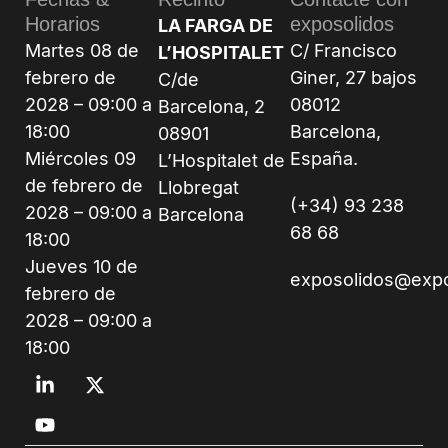
Horarios
exposolidos
LA FARGA DE
Martes 08 de
C/ Francisco
L’HOSPITALET
febrero de
Giner, 27 bajos
C/de
2028 – 09:00 a
08012
Barcelona, 2
18:00
Barcelona,
08901
Miércoles 09
España.
L’Hospitalet de
de febrero de
Llobregat
(+34) 93 238
2028 – 09:00 a
Barcelona
68 68
18:00
Jueves 10 de
exposolidos@exp
febrero de
2028 – 09:00 a
18:00