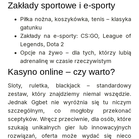
Zakłady sportowe i e-sporty
Piłka nożna, koszykówka, tenis – klasyka
gatunku
Zakłady na e-sporty: CS:GO, League of
Legends, Dota 2
Opcje na żywo – dla tych, którzy lubią
adrenalinę w czasie rzeczywistym
Kasyno online – czy warto?
Sloty, ruletka, blackjack – standardowy
zestaw, który znajdziemy niemal wszędzie.
Jednak Ggbet nie wyróżnia się tu niczym
szczególnym, co mogłoby przekonać
sceptyków. Wręcz przeciwnie, dla osób, które
szukają unikalnych gier lub innowacyjnych
rozwiązań, oferta może wydać się nieco