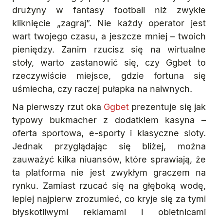
drużyny w fantasy football niż zwykłe
kliknięcie „zagraj”. Nie każdy operator jest
wart twojego czasu, a jeszcze mniej – twoich
pieniędzy. Zanim rzucisz się na wirtualne
stoły, warto zastanowić się, czy Ggbet to
rzeczywiście miejsce, gdzie fortuna się
uśmiecha, czy raczej pułapka na naiwnych.
Na pierwszy rzut oka
Ggbet
prezentuje się jak
typowy bukmacher z dodatkiem kasyna –
oferta sportowa, e-sporty i klasyczne sloty.
Jednak przyglądając się bliżej, można
zauważyć kilka niuansów, które sprawiają, że
ta platforma nie jest zwykłym graczem na
rynku. Zamiast rzucać się na głęboką wodę,
lepiej najpierw zrozumieć, co kryje się za tymi
błyskotliwymi reklamami i obietnicami