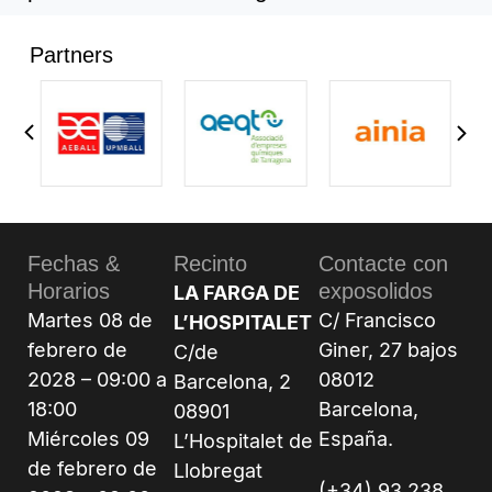
Partners
Fechas &
Recinto
Contacte con
Horarios
exposolidos
LA FARGA DE
Martes 08 de
C/ Francisco
L’HOSPITALET
febrero de
Giner, 27 bajos
C/de
2028 – 09:00 a
08012
Barcelona, 2
18:00
Barcelona,
08901
Miércoles 09
España.
L’Hospitalet de
de febrero de
Llobregat
(+34) 93 238