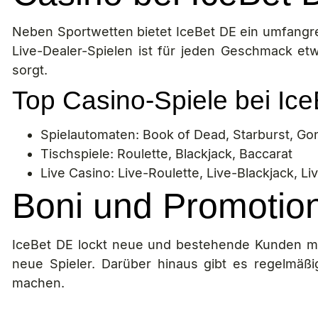
Neben Sportwetten bietet IceBet DE ein umfangre
Live-Dealer-Spielen ist für jeden Geschmack et
sorgt.
Top Casino-Spiele bei Ic
Spielautomaten: Book of Dead, Starburst, Go
Tischspiele: Roulette, Blackjack, Baccarat
Live Casino: Live-Roulette, Live-Blackjack, L
Boni und Promotion
IceBet DE lockt neue und bestehende Kunden mit
neue Spieler. Darüber hinaus gibt es regelmäß
machen.