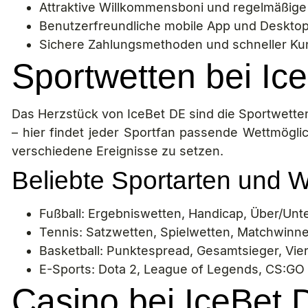
Attraktive Willkommensboni und regelmäßig
Benutzerfreundliche mobile App und Desktop
Sichere Zahlungsmethoden und schneller K
Sportwetten bei Ic
Das Herzstück von IceBet DE sind die Sportwetten
– hier findet jeder Sportfan passende Wettmögli
verschiedene Ereignisse zu setzen.
Beliebte Sportarten und W
Fußball: Ergebniswetten, Handicap, Über/Unt
Tennis: Satzwetten, Spielwetten, Matchwinne
Basketball: Punktespread, Gesamtsieger, Vie
E-Sports: Dota 2, League of Legends, CS:GO
Casino bei IceBet