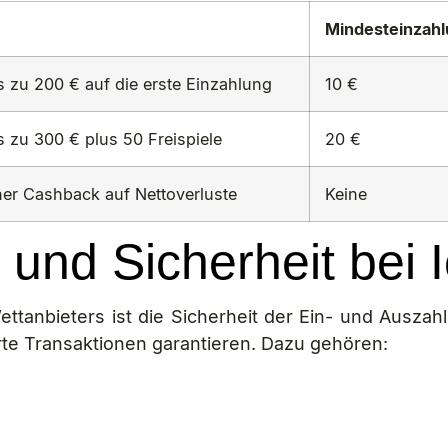
Mindesteinzah
 zu 200 € auf die erste Einzahlung
10 €
 zu 300 € plus 50 Freispiele
20 €
er Cashback auf Nettoverluste
Keine
und Sicherheit bei 
ttanbieters ist die Sicherheit der Ein- und Auszah
te Transaktionen garantieren. Dazu gehören: