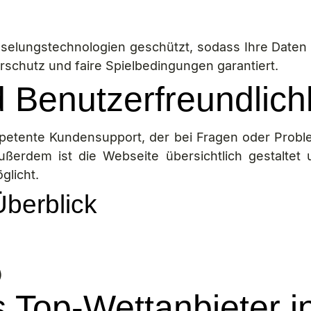
elungstechnologien geschützt, sodass Ihre Daten u
erschutz und faire Spielbedingungen garantiert.
Benutzerfreundlichk
petente Kundensupport, der bei Fragen oder Problem
Außerdem ist die Webseite übersichtlich gestalte
glicht.
Überblick
)
ls Top-Wettanbieter 