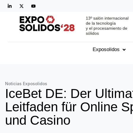
13º salón internacional
de la tecnología
y el procesamiento de
sólidos
Exposolidos
Noticias Exposolidos
IceBet DE: Der Ultima
Leitfaden für Online S
und Casino