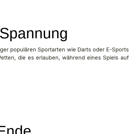
d Spannung
iger populären Sportarten wie Darts oder E-Sports
etten, die es erlauben, während eines Spiels auf
 Ende