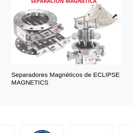
Separadores Magnéticos de ECLIPSE
MAGNETICS