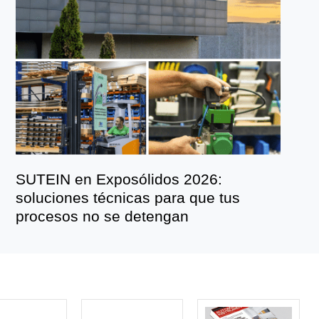
SUTEIN en Exposólidos 2026:
soluciones técnicas para que tus
procesos no se detengan