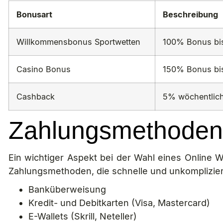
Bonusart
Beschreibung
Willkommensbonus Sportwetten
100% Bonus bis
Casino Bonus
150% Bonus bis
Cashback
5% wöchentlich
Zahlungsmethoden 
Ein wichtiger Aspekt bei der Wahl eines Online We
Zahlungsmethoden, die schnelle und unkomplizier
Banküberweisung
Kredit- und Debitkarten (Visa, Mastercard)
E-Wallets (Skrill, Neteller)