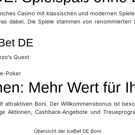
iches Casino mit klassischen und modernen Spielen
was dabei. Die Spiele stammen von renommierten S
eBet DE
nzo’s Quest
ive-Poker
en: Mehr Wert für I
 attraktiven Boni. Der Willkommensbonus ist beson
ige Aktionen, Cashback-Angebote und Treueprogr
Übersicht der IceBet DE Boni