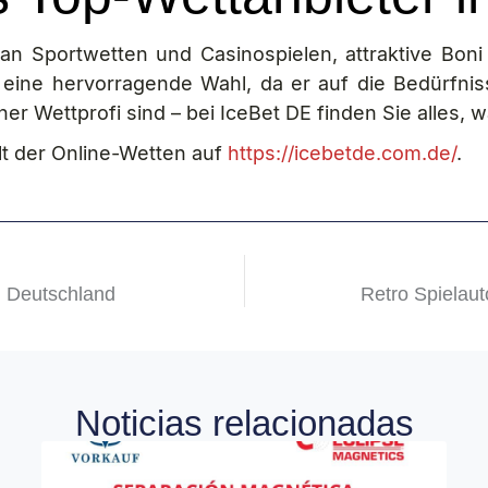
n Sportwetten und Casinospielen, attraktive Boni 
r eine hervorragende Wahl, da er auf die Bedürfni
ner Wettprofi sind – bei IceBet DE finden Sie alles, 
lt der Online-Wetten auf
https://icebetde.com.de/
.
n Deutschland
Retro Spielau
Noticias relacionadas