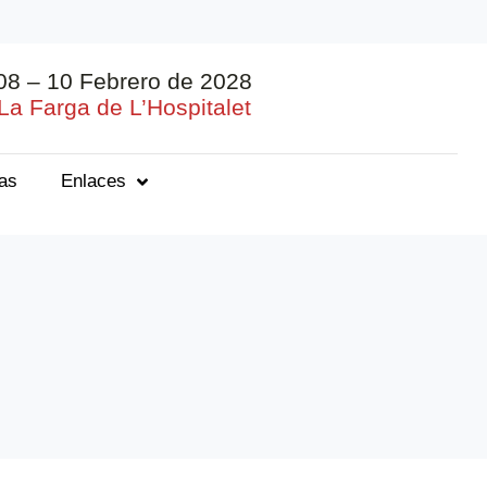
08 – 10 Febrero de 2028
La Farga de L’Hospitalet
ias
Enlaces