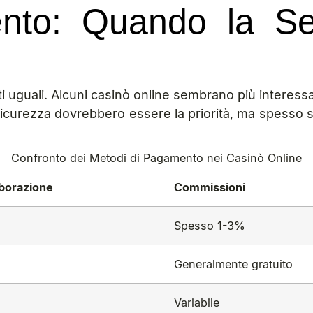
nto: Quando la Se
ti uguali. Alcuni casinò online sembrano più interessat
a sicurezza dovrebbero essere la priorità, ma spesso s
Confronto dei Metodi di Pagamento nei Casinò Online
borazione
Commissioni
Spesso 1-3%
Generalmente gratuito
Variabile