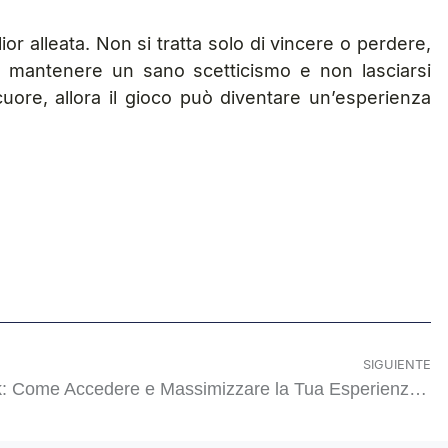
r alleata. Non si tratta solo di vincere o perdere,
 è mantenere un sano scetticismo e non lasciarsi
uore, allora il gioco può diventare un’esperienza
SIGUIENTE
Guida Completa a Winspark: Come Accedere e Massimizzare la Tua Esperienza di Gioco