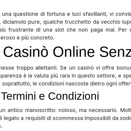
una questione di fortuna e luci sfavillanti, vi convi
ie e, diciamolo pure, qualche trucchetto da vecchio l
iù frustrante di una slot che non paga mai. Per 
eroso e più concreto.
Casinò Online Senz
omesse troppo allettanti. Se un casinò vi offre bon
arenza è la valuta più rara in questo settore, e spes
, soprattutto, le condizioni nascoste dietro ogni offer
Termini e Condizioni
un antico manoscritto: noioso, ma necessario. Molt
è legato a requisiti di scommessa impossibili da sod
.