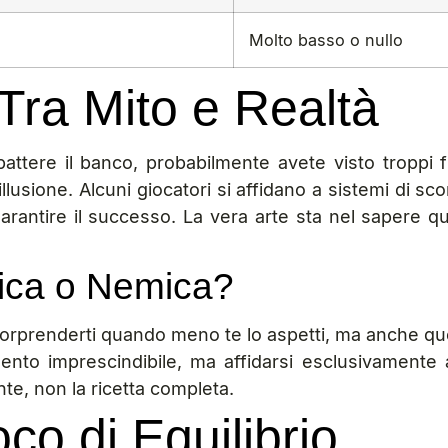
Molto basso o nullo
 Tra Mito e Realtà
ttere il banco, probabilmente avete visto troppi f
illusione. Alcuni giocatori si affidano a sistemi di sc
rantire il successo. La vera arte sta nel sapere qu
mica o Nemica?
orprenderti quando meno te lo aspetti, ma anche quel
ento imprescindibile, ma affidarsi esclusivamente
te, non la ricetta completa.
co di Equilibrio