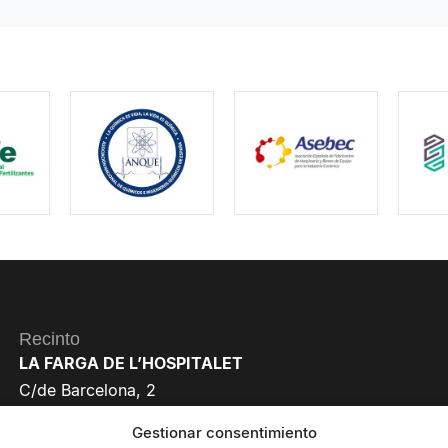
Recinto
LA FARGA DE L’HOSPITALET
C/de Barcelona, 2
08901 L’Hospitalet de Llobregat
Gestionar consentimiento
Barcelona