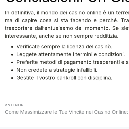
In definitiva, il mondo dei casinò online è un ter
ma di capire cosa si sta facendo e perché. Tra 
trasportare dall’entusiasmo del momento. Se siet
interessante, anche se non sempre redditizia.
Verificate sempre la licenza del casinò.
Leggete attentamente i termini e condizioni.
Preferite metodi di pagamento trasparenti e si
Non credete a strategie infallibili.
Gestite il vostro bankroll con disciplina.
ANTERIOR