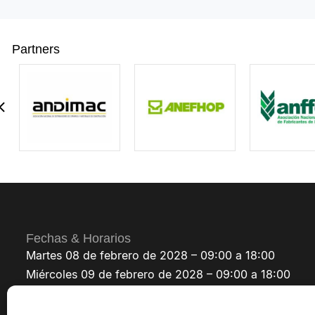
Partners
Fechas & Horarios
Martes 08 de febrero de 2028 – 09:00 a 18:00
Miércoles 09 de febrero de 2028 – 09:00 a 18:00
Jueves 10 de febrero de 2028 – 09:00 a 18:00