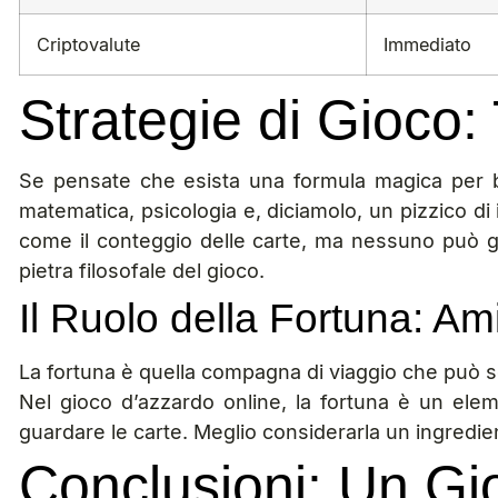
Criptovalute
Immediato
Strategie di Gioco:
Se pensate che esista una formula magica per ba
matematica, psicologia e, diciamolo, un pizzico di 
come il conteggio delle carte, ma nessuno può ga
pietra filosofale del gioco.
Il Ruolo della Fortuna: A
La fortuna è quella compagna di viaggio che può s
Nel gioco d’azzardo online, la fortuna è un elem
guardare le carte. Meglio considerarla un ingredien
Conclusioni: Un Gio