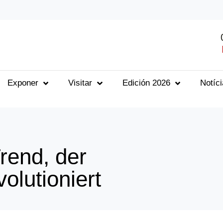
Exponer
Visitar
Edición 2026
Notíc
rend, der
olutioniert