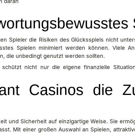
ch daran
twortungsbewusstes 
ten Spieler die Risiken des Glücksspiels nicht unte
tes Spielen minimiert werden können. Viele Anbi
n, die unbedingt genutzt werden sollten.
chützt nicht nur die eigene finanzielle Situatio
ant Casinos die Z
t und Sicherheit auf einzigartige Weise. Sie ermög
st. Mit einer großen Auswahl an Spielen, attraktive