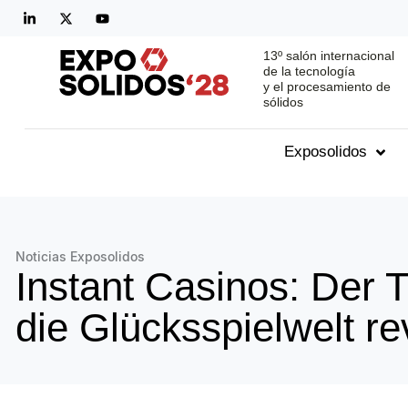
13º salón internacional
de la tecnología
y el procesamiento de
sólidos
Exposolidos
Noticias Exposolidos
Instant Casinos: Der T
die Glücksspielwelt rev