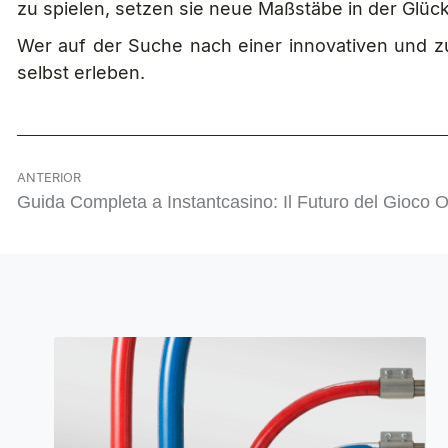
zu spielen, setzen sie neue Maßstäbe in der Glüc
Wer auf der Suche nach einer innovativen und zuv
selbst erleben.
ANTERIOR
Guida Completa a Instantcasino: Il Futuro del Gioco Onl