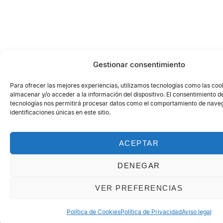
Gestionar consentimiento
Para ofrecer las mejores experiencias, utilizamos tecnologías como las coo
almacenar y/o acceder a la información del dispositivo. El consentimiento d
tecnologías nos permitirá procesar datos como el comportamiento de naveg
identificaciones únicas en este sitio.
ACEPTAR
DENEGAR
VER PREFERENCIAS
Política de Cookies
Política de Privacidad
Aviso legal