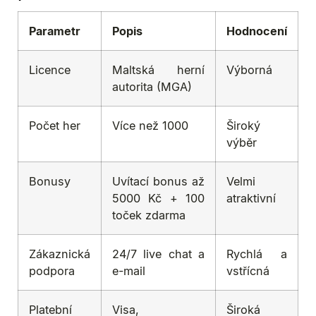
Parametr
Popis
Hodnocení
Licence
Maltská herní
Výborná
autorita (MGA)
Počet her
Více než 1000
Široký
výběr
Bonusy
Uvítací bonus až
Velmi
5000 Kč + 100
atraktivní
toček zdarma
Zákaznická
24/7 live chat a
Rychlá a
podpora
e-mail
vstřícná
Platební
Visa,
Široká