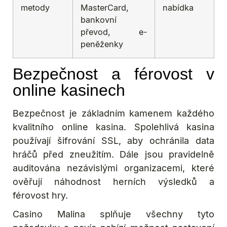
metody
MasterCard,
nabídka
bankovní
převod, e-
peněženky
Bezpečnost a férovost v
online kasinech
Bezpečnost je základním kamenem každého
kvalitního online kasina. Spolehlivá kasina
používají šifrování SSL, aby ochránila data
hráčů před zneužitím. Dále jsou pravidelně
auditována nezávislými organizacemi, které
ověřují náhodnost herních výsledků a
férovost hry.
Casino Malina splňuje všechny tyto