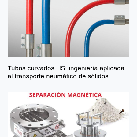
Tubos curvados HS: ingeniería aplicada
al transporte neumático de sólidos