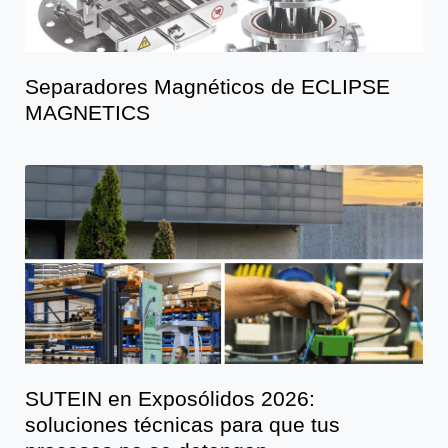
Separadores Magnéticos de ECLIPSE
MAGNETICS
SUTEIN en Exposólidos 2026:
soluciones técnicas para que tus