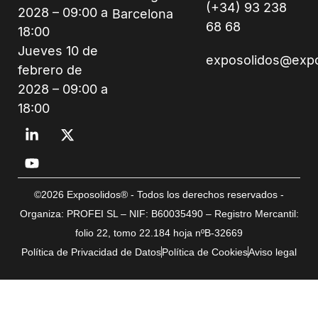
(+34) 93 238
2028 – 09:00 a
Barcelona
68 68
18:00
Jueves 10 de
exposolidos@exp
febrero de
2028 – 09:00 a
18:00
©2026 Exposolidos® - Todos los derechos reservados -
Organiza: PROFEI SL – NIF: B60035490 – Registro Mercantil:
folio 22, tomo 22.184 hoja nºB-32669
Política de Privacidad de Datos
Política de Cookies
Aviso legal