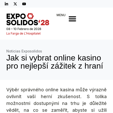
MENU
08 – 10 Febrero de 2028
La Farga de L’Hospitalet
Noticias Exposolidos
Jak si vybrat online kasino
pro nejlepší zážitek z hraní
Výběr správného online kasina může výrazně
ovlivnit vaši herní zkušenost. S tolika
možnostmi dostupnými na trhu je důležité
vědět, na co se zaměřit, abyste si užili