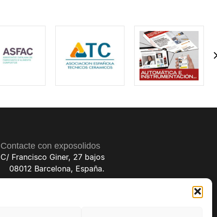
Contacte con exposolidos
C/ Francisco Giner, 27 bajos
08012 Barcelona, España.
(+34) 93 238 68 68
exposolidos@exposolidos.com