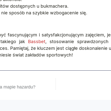
imitów dostępnych u bukmachera.
a nie sposób na szybkie wzbogacenie się.
ć fascynującym i satysfakcjonującym zajęciem, je
takiego jak
Bassbet
, stosowanie sprawdzonych s
s. Pamiętaj, że kluczem jest ciągłe doskonalenie u
e niesie świat zakładów sportowych!
na mapie hazardu?