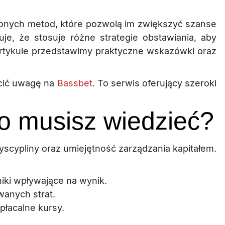
zonych metod, które pozwolą im zwiększyć szanse
, że stosuje różne strategie obstawiania, aby
artykule przedstawimy praktyczne wskazówki oraz
ócić uwagę na
Bassbet
. To serwis oferujący szeroki
o musisz wiedzieć?
yscypliny oraz umiejętność zarządzania kapitałem.
iki wpływające na wynik.
owanych strat.
płacalne kursy.