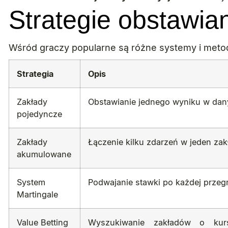
Strategie obstawia
Wśród graczy popularne są różne systemy i metody
Strategia
Opis
Zakłady
Obstawianie jednego wyniku w da
pojedyncze
Zakłady
Łączenie kilku zdarzeń w jeden zak
akumulowane
System
Podwajanie stawki po każdej przegr
Martingale
Value Betting
Wyszukiwanie zakładów o kur