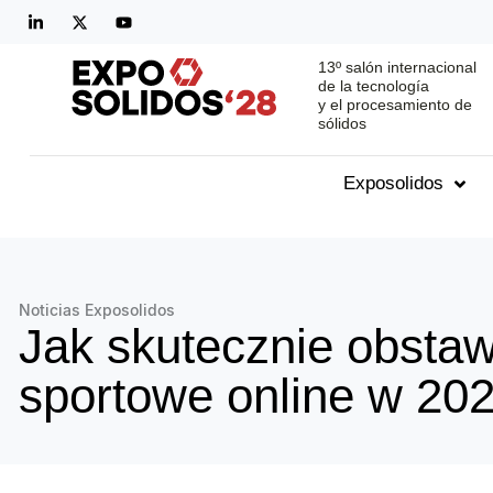
13º salón internacional
de la tecnología
y el procesamiento de
sólidos
Exposolidos
Noticias Exposolidos
Jak skutecznie obstaw
sportowe online w 20