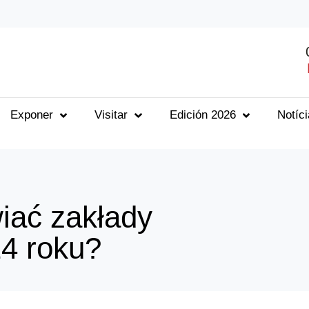
Exponer
Visitar
Edición 2026
Notíc
iać zakłady
24 roku?