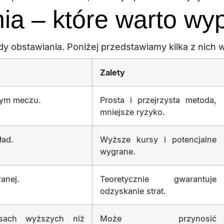
nia – które warto w
 obstawiania. Poniżej przedstawiamy kilka z nich w
Zalety
nym meczu.
Prosta i przejrzysta metoda,
mniejsze ryzyko.
ład.
Wyższe kursy i potencjalne
wygrane.
anej.
Teoretycznie gwarantuje
odzyskanie strat.
sach wyższych niż
Może przynosić