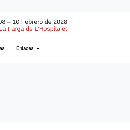
08 – 10 Febrero de 2028
La Farga de L’Hospitalet
ias
Enlaces