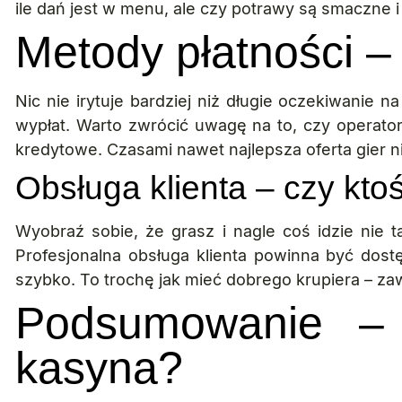
ile dań jest w menu, ale czy potrawy są smaczne i
Metody płatności –
Nic nie irytuje bardziej niż długie oczekiwanie 
wypłat. Warto zwrócić uwagę na to, czy operator 
kredytowe. Czasami nawet najlepsza oferta gier n
Obsługa klienta – czy kt
Wyobraź sobie, że grasz i nagle coś idzie nie t
Profesjonalna obsługa klienta powinna być dos
szybko. To trochę jak mieć dobrego krupiera – za
Podsumowanie – 
kasyna?