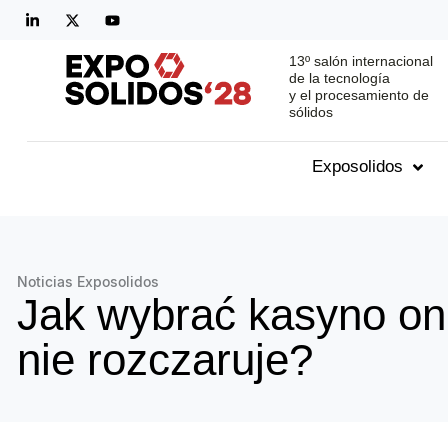
13º salón internacional
de la tecnología
y el procesamiento de
sólidos
Exposolidos
Noticias Exposolidos
Jak wybrać kasyno onl
nie rozczaruje?