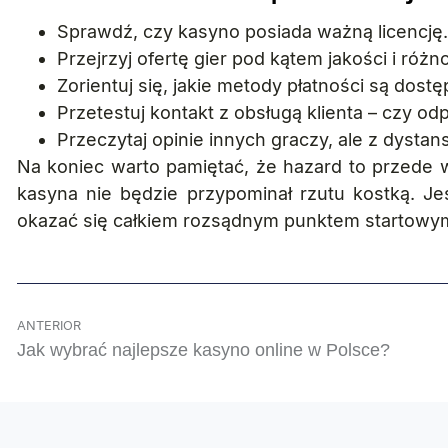
Sprawdź, czy kasyno posiada ważną licencję.
Przejrzyj ofertę gier pod kątem jakości i różn
Zorientuj się, jakie metody płatności są dost
Przetestuj kontakt z obsługą klienta – czy o
Przeczytaj opinie innych graczy, ale z dystan
Na koniec warto pamiętać, że hazard to przede 
kasyna nie będzie przypominał rzutu kostką. Jeś
okazać się całkiem rozsądnym punktem startowy
ANTERIOR
Jak wybrać najlepsze kasyno online w Polsce?