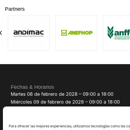
Partners
Fechas & Horarios
Martes 08 de febrero de 2028 – 09:00 a 18:00
Miércoles 09 de febrero de 2028 – 09:00 a 18:00
Jueves 10 de febrero de 2028 – 09:00 a 18:00
Para ofrecer las mejores experiencias, utilizamos tecnologías como las c