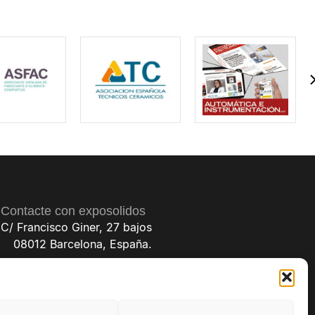
Contacte con exposolidos
C/ Francisco Giner, 27 bajos
08012 Barcelona, España.
(+34) 93 238 68 68
exposolidos@exposolidos.com