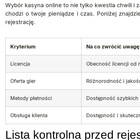
Wybór kasyna online to nie tylko kwestia chwili 
chodzi o twoje pieniądze i czas. Poniżej znajdz
rejestrację.
Kryterium
Na co zwrócić uwagę
Licencja
Obecność licencji o
Oferta gier
Różnorodność i jako
Metody płatności
Dostępność szybkich 
Obsługa klienta
Dostępność i skutec
Lista kontrolna przed reje