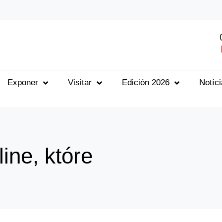
Exponer
Visitar
Edición 2026
Notíc
ine, które