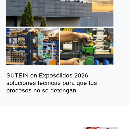
SUTEIN en Exposólidos 2026:
soluciones técnicas para que tus
procesos no se detengan