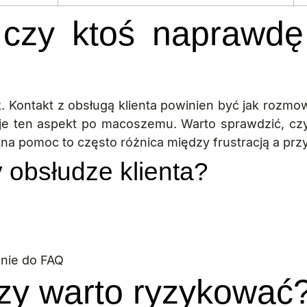
 czy ktoś naprawd
k. Kontakt z obsługą klienta powinien być jak rozm
ktuje ten aspekt po macoszemu. Warto sprawdzić, cz
tna pomoc to często różnica między frustracją a prz
 obsłudze klienta?
anie do FAQ
y warto ryzykować