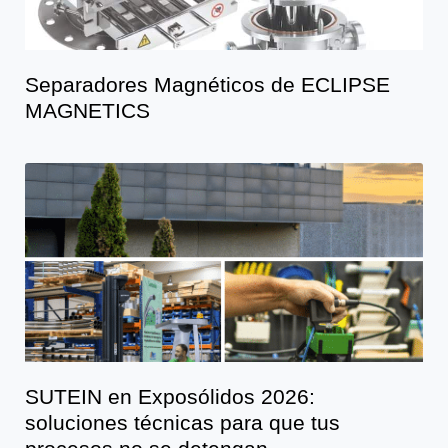
Separadores Magnéticos de ECLIPSE
MAGNETICS
SUTEIN en Exposólidos 2026:
soluciones técnicas para que tus