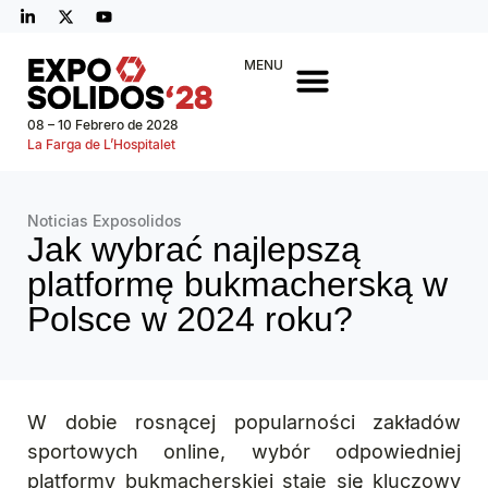
MENU
08 – 10 Febrero de 2028
La Farga de L’Hospitalet
Noticias Exposolidos
Jak wybrać najlepszą
platformę bukmacherską w
Polsce w 2024 roku?
W dobie rosnącej popularności zakładów
sportowych online, wybór odpowiedniej
platformy bukmacherskiej staje się kluczowy