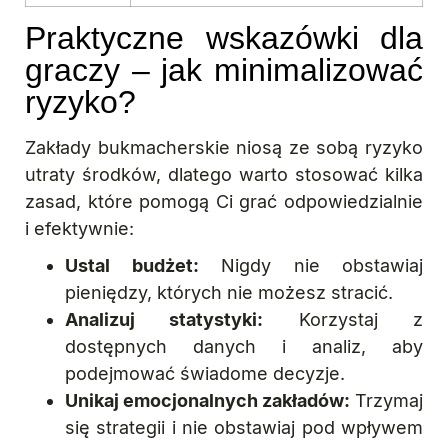
Praktyczne wskazówki dla
graczy – jak minimalizować
ryzyko?
Zakłady bukmacherskie niosą ze sobą ryzyko
utraty środków, dlatego warto stosować kilka
zasad, które pomogą Ci grać odpowiedzialnie
i efektywnie:
Ustal budżet:
Nigdy nie obstawiaj
pieniędzy, których nie możesz stracić.
Analizuj statystyki:
Korzystaj z
dostępnych danych i analiz, aby
podejmować świadome decyzje.
Unikaj emocjonalnych zakładów:
Trzymaj
się strategii i nie obstawiaj pod wpływem