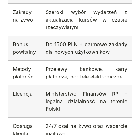
Zakłady
Szeroki wybór wydarzeń z
na żywo
aktualizacją kursów w czasie
rzeczywistym
Bonus
Do 1500 PLN + darmowe zakłady
powitalny
dla nowych użytkowników
Metody
Przelewy bankowe, karty
płatności
płatnicze, portfele elektroniczne
Licencja
Ministerstwo Finansów RP –
legalna działalność na terenie
Polski
Obsługa
24/7 czat na żywo oraz wsparcie
klienta
mailowe