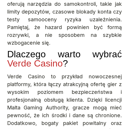
oferują narzędzia do samokontroli, takie jak
limity depozytów, czasowe blokady konta czy
testy samooceny ryzyka uzależnienia.
Pamiętaj, że hazard powinien być formą
rozrywki, a nie sposobem na szybkie
wzbogacenie się.
Dlaczego warto wybrać
Verde Casino
?
Verde Casino to przykład nowoczesnej
platformy, która łączy atrakcyjną ofertę gier z
wysokim poziomem bezpieczeństwa i
profesjonalną obsługą klienta. Dzięki licencji
Malta Gaming Authority, gracze mogą mieć
pewność, że ich środki i dane są chronione.
Dodatkowo, bogaty pakiet powitalny oraz