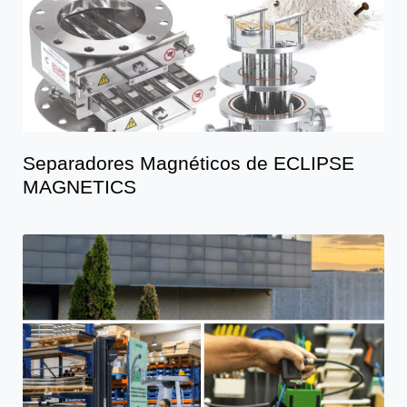
Separadores Magnéticos de ECLIPSE
MAGNETICS