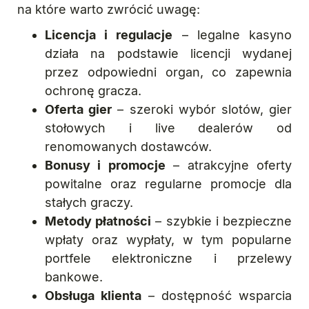
na które warto zwrócić uwagę:
Licencja i regulacje
– legalne kasyno
działa na podstawie licencji wydanej
przez odpowiedni organ, co zapewnia
ochronę gracza.
Oferta gier
– szeroki wybór slotów, gier
stołowych i live dealerów od
renomowanych dostawców.
Bonusy i promocje
– atrakcyjne oferty
powitalne oraz regularne promocje dla
stałych graczy.
Metody płatności
– szybkie i bezpieczne
wpłaty oraz wypłaty, w tym popularne
portfele elektroniczne i przelewy
bankowe.
Obsługa klienta
– dostępność wsparcia