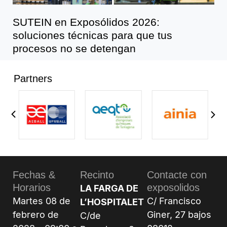
SUTEIN en Exposólidos 2026:
soluciones técnicas para que tus
procesos no se detengan
Partners
Fechas &
Recinto
Contacte con
Horarios
exposolidos
LA FARGA DE
Martes 08 de
C/ Francisco
L’HOSPITALET
febrero de
Giner, 27 bajos
C/de