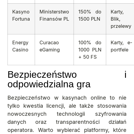
Kasyno
Ministerstwo
150% do
Karty,
Fortuna
Finansów PL
1500 PLN
Blik,
przelewy
Energy
Curacao
100% do
Karty, e-
Casino
eGaming
1000 PLN
portfele
+ 50 FS
Bezpieczeństwo i
odpowiedzialna gra
Bezpieczeństwo w kasynach online to nie
tylko kwestia licencji, ale także stosowania
nowoczesnych technologii szyfrowania
danych oraz transparentności działań
operatora. Warto wybierać platformy, które