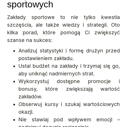
sportowych
Zakłady sportowe to nie tylko kwestia
szczęścia, ale także wiedzy i strategii. Oto
kilka porad, które pomogą Ci zwiększyć
szanse na sukces:
Analizuj statystyki i formę drużyn przed
postawieniem zakładu.
Ustal budżet na zakłady i trzymaj się go,
aby uniknąć nadmiernych strat.
Wykorzystuj dostępne promocje i
bonusy, które zwiększają wartość
zakładów.
Obserwuj kursy i szukaj wartościowych
okazji.
Nie stawiaj pod wpływem emocji –