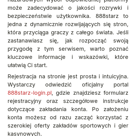
może zadecydować o jakości rozrywki i
bezpieczeństwie użytkownika. 888starz to
jedna z dynamicznie rozwijających się stron,
która przyciąga graczy z całego świata. Jeśli
zastanawiasz się, jak rozpocząć swoją
przygodę z tym serwisem, warto poznać
kluczowe informacje i wskazówki, które
ułatwią Ci start.
Rejestracja na stronie jest prosta i intuicyjna.
Wystarczy odwiedzić oficjalny portal
888starz-login.pl
, gdzie znajdziesz formularz
rejestracyjny oraz szczegółowe instrukcje
dotyczące zakładania konta. Po założeniu
konta możesz od razu zacząć korzystać z
szerokiej oferty zakładów sportowych i gier
kasynowych.