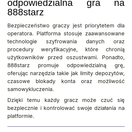
odpowiedzialna gra na
888starz
Bezpieczeństwo graczy jest priorytetem dla
operatora. Platforma stosuje zaawansowane
technologie szyfrowania danych oraz
procedury weryfikacyjne, które chronią
użytkowników przed oszustwami. Ponadto,
888starz promuje odpowiedzialną grę,
oferując narzędzia takie jak limity depozytów,
czasowe blokady konta oraz możliwość
samowykluczenia.
Dzięki temu każdy gracz może czuć się
bezpiecznie i kontrolować swoje działania na
platformie.