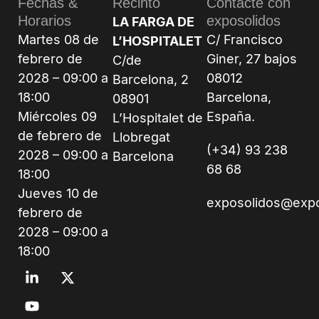
Fechas &
Recinto
Contacte con
Horarios
exposolidos
LA FARGA DE
Martes 08 de
C/ Francisco
L’HOSPITALET
febrero de
Giner, 27 bajos
C/de
2028 – 09:00 a
08012
Barcelona, 2
18:00
Barcelona,
08901
Miércoles 09
España.
L’Hospitalet de
de febrero de
Llobregat
(+34) 93 238
2028 – 09:00 a
Barcelona
68 68
18:00
Jueves 10 de
exposolidos@exp
febrero de
2028 – 09:00 a
18:00