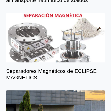
al transporte neumático de sólidos
Separadores Magnéticos de ECLIPSE
MAGNETICS