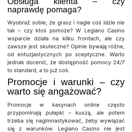
Obsługa klienta – czy
naprawdę pomaga?
Wyobraź sobie, że grasz i nagle coś idzie nie
tak – czy ktoś pomoże? W Legiano Casino
wsparcie działa na kilku frontach, ale czy
zawsze jest skuteczne? Opinie bywają różne,
od entuzjastycznych po sceptyczne. Warto
jednak docenić, że dostępność pomocy 24/7
to standard, a to już coś.
Promocje i warunki – czy
warto się angażować?
Promocje w kasynach online często
przypominają pułapki – kuszą, ale potem
trzeba się nagimnastykować, żeby wywiązać
się z warunków. Legiano Casino nie jest