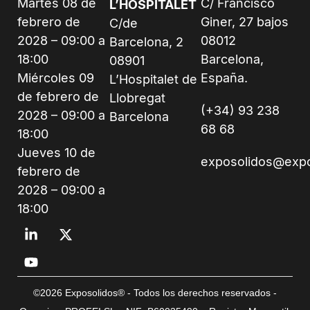
Martes 08 de
C/ Francisco
L’HOSPITALET
febrero de
Giner, 27 bajos
C/de
2028 – 09:00 a
08012
Barcelona, 2
18:00
Barcelona,
08901
Miércoles 09
España.
L’Hospitalet de
de febrero de
Llobregat
(+34) 93 238
2028 – 09:00 a
Barcelona
68 68
18:00
Jueves 10 de
exposolidos@exp
febrero de
2028 – 09:00 a
18:00
©2026 Exposolidos® - Todos los derechos reservados -