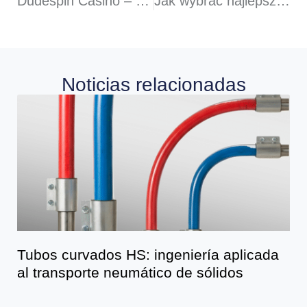
Dudespin Casino – Nowoczesne Kasyno Online dla Polskich Graczy
Jak wybrać najlepsze kasyno online w Polsce?
Noticias relacionadas
Tubos curvados HS: ingeniería aplicada
al transporte neumático de sólidos