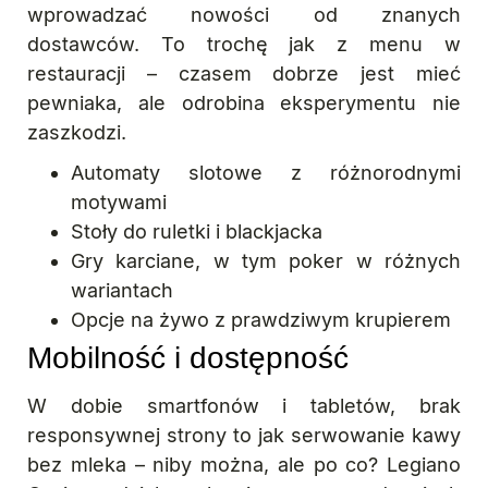
wprowadzać nowości od znanych
dostawców. To trochę jak z menu w
restauracji – czasem dobrze jest mieć
pewniaka, ale odrobina eksperymentu nie
zaszkodzi.
Automaty slotowe z różnorodnymi
motywami
Stoły do ruletki i blackjacka
Gry karciane, w tym poker w różnych
wariantach
Opcje na żywo z prawdziwym krupierem
Mobilność i dostępność
W dobie smartfonów i tabletów, brak
responsywnej strony to jak serwowanie kawy
bez mleka – niby można, ale po co? Legiano