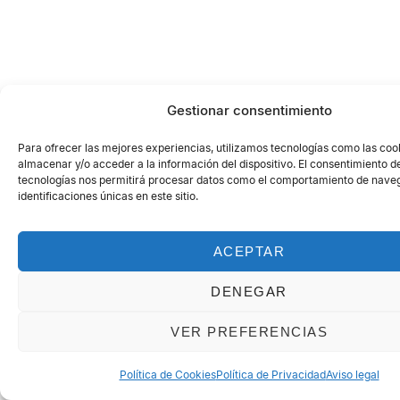
Gestionar consentimiento
Para ofrecer las mejores experiencias, utilizamos tecnologías como las coo
almacenar y/o acceder a la información del dispositivo. El consentimiento d
tecnologías nos permitirá procesar datos como el comportamiento de naveg
identificaciones únicas en este sitio.
ACEPTAR
DENEGAR
VER PREFERENCIAS
Política de Cookies
Política de Privacidad
Aviso legal