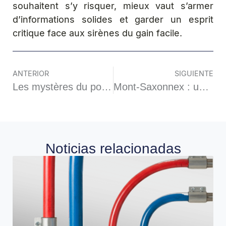
souhaitent s’y risquer, mieux vaut s’armer
d’informations solides et garder un esprit
critique face aux sirènes du gain facile.
ANTERIOR
SIGUIENTE
Les mystères du poker en ligne : entre art et hasard
Mont-Saxonnex : un village qui ne joue pas toujours selon les règles du tourisme
Noticias relacionadas