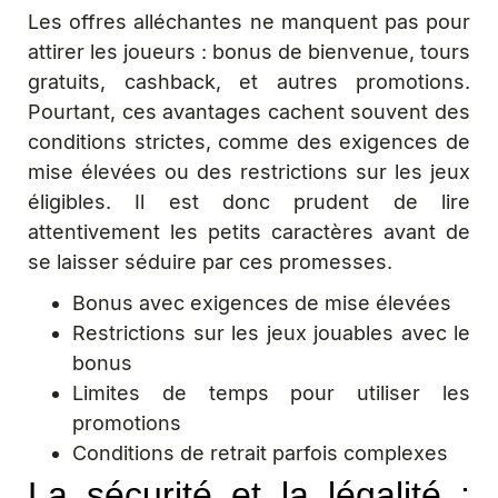
Les offres alléchantes ne manquent pas pour
attirer les joueurs : bonus de bienvenue, tours
gratuits, cashback, et autres promotions.
Pourtant, ces avantages cachent souvent des
conditions strictes, comme des exigences de
mise élevées ou des restrictions sur les jeux
éligibles. Il est donc prudent de lire
attentivement les petits caractères avant de
se laisser séduire par ces promesses.
Bonus avec exigences de mise élevées
Restrictions sur les jeux jouables avec le
bonus
Limites de temps pour utiliser les
promotions
Conditions de retrait parfois complexes
La sécurité et la légalité :