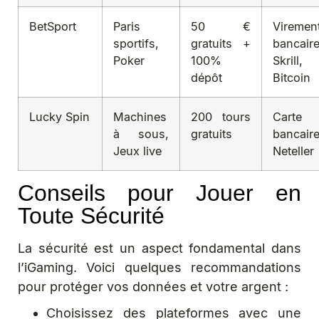
BetSport
Paris
50 €
Viremen
sportifs,
gratuits +
bancaire
Poker
100%
Skrill,
dépôt
Bitcoin
Lucky Spin
Machines
200 tours
Carte
à sous,
gratuits
bancaire
Jeux live
Neteller
Conseils pour Jouer en
Toute Sécurité
La sécurité est un aspect fondamental dans
l’iGaming. Voici quelques recommandations
pour protéger vos données et votre argent :
Choisissez des plateformes avec une