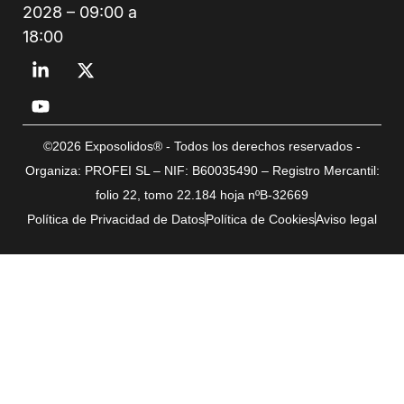
2028 – 09:00 a
18:00
©2026 Exposolidos® - Todos los derechos reservados -
Organiza: PROFEI SL – NIF: B60035490 – Registro Mercantil:
folio 22, tomo 22.184 hoja nºB-32669
Política de Privacidad de Datos
Política de Cookies
Aviso legal