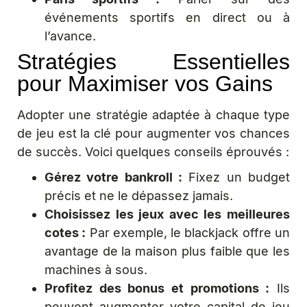
événements sportifs en direct ou à
l’avance.
Stratégies Essentielles
pour Maximiser vos Gains
Adopter une stratégie adaptée à chaque type
de jeu est la clé pour augmenter vos chances
de succès. Voici quelques conseils éprouvés :
Gérez votre bankroll :
Fixez un budget
précis et ne le dépassez jamais.
Choisissez les jeux avec les meilleures
cotes :
Par exemple, le blackjack offre un
avantage de la maison plus faible que les
machines à sous.
Profitez des bonus et promotions :
Ils
peuvent augmenter votre capital de jeu