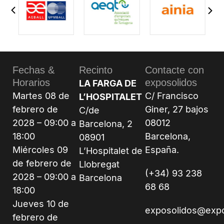
Fechas &
Recinto
Contacte con
Horarios
exposolidos
LA FARGA DE
Martes 08 de
C/ Francisco
L’HOSPITALET
febrero de
Giner, 27 bajos
C/de
2028 – 09:00 a
08012
Barcelona, 2
18:00
Barcelona,
08901
Miércoles 09
España.
L’Hospitalet de
de febrero de
Llobregat
(+34) 93 238
2028 – 09:00 a
Barcelona
68 68
18:00
Jueves 10 de
exposolidos@exp
febrero de