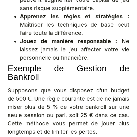
sans risque supplémentaire.
Apprenez les règles et stratégies :
Maîtriser les techniques de base peut
faire toute la différence.
Jouez de manière responsable :
Ne
laissez jamais le jeu affecter votre vie
personnelle ou financière.
Exemple de Gestion de
Bankroll
Supposons que vous disposez d’un budget
de 500 €. Une règle courante est de ne jamais
miser plus de 5 % de votre bankroll sur une
seule session ou pari, soit 25 € dans ce cas.
Cette méthode vous permet de jouer plus
longtemps et de limiter les pertes.