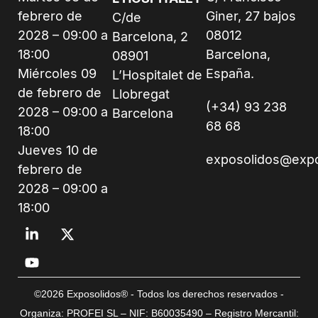
febrero de
Giner, 27 bajos
C/de
2028 – 09:00 a
08012
Barcelona, 2
18:00
Barcelona,
08901
Miércoles 09
España.
L’Hospitalet de
de febrero de
Llobregat
(+34) 93 238
2028 – 09:00 a
Barcelona
68 68
18:00
Jueves 10 de
exposolidos@exp
febrero de
2028 – 09:00 a
18:00
©2026 Exposolidos® - Todos los derechos reservados -
Organiza: PROFEI SL – NIF: B60035490 – Registro Mercantil: