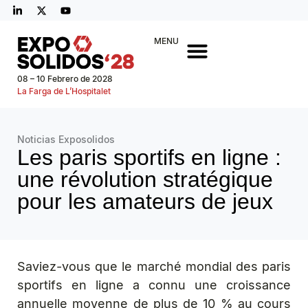
MENU
08 – 10 Febrero de 2028
La Farga de L’Hospitalet
Noticias Exposolidos
Les paris sportifs en ligne :
une révolution stratégique
pour les amateurs de jeux
Saviez-vous que le marché mondial des paris
sportifs en ligne a connu une croissance
annuelle moyenne de plus de 10 % au cours