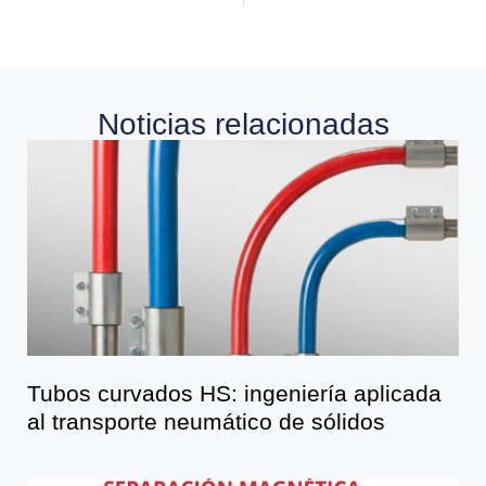
Noticias relacionadas
Tubos curvados HS: ingeniería aplicada
al transporte neumático de sólidos