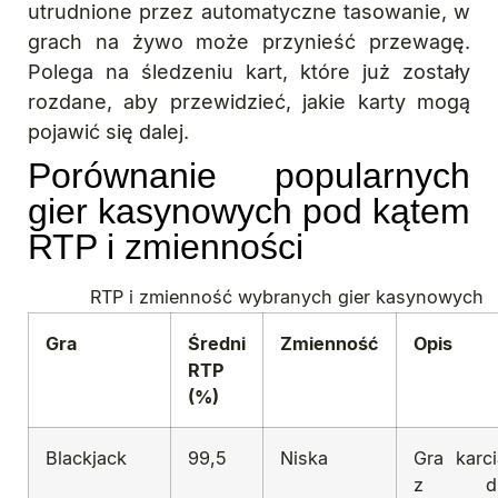
utrudnione przez automatyczne tasowanie, w
grach na żywo może przynieść przewagę.
Polega na śledzeniu kart, które już zostały
rozdane, aby przewidzieć, jakie karty mogą
pojawić się dalej.
Porównanie popularnych
gier kasynowych pod kątem
RTP i zmienności
RTP i zmienność wybranych gier kasynowych
Gra
Średni
Zmienność
Opis
RTP
(%)
Blackjack
99,5
Niska
Gra karc
z du