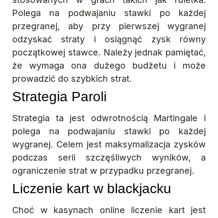
Polega na podwajaniu stawki po każdej
przegranej, aby przy pierwszej wygranej
odzyskać straty i osiągnąć zysk równy
początkowej stawce. Należy jednak pamiętać,
że wymaga ona dużego budżetu i może
prowadzić do szybkich strat.
Strategia Paroli
Strategia ta jest odwrotnością Martingale i
polega na podwajaniu stawki po każdej
wygranej. Celem jest maksymalizacja zysków
podczas serii szczęśliwych wyników, a
ograniczenie strat w przypadku przegranej.
Liczenie kart w blackjacku
Choć w kasynach online liczenie kart jest