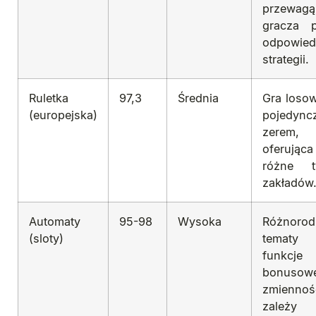
przewagą
gracza p
odpowied
strategii.
Ruletka
97,3
Średnia
Gra loso
(europejska)
pojedync
zerem,
oferująca
różne t
zakładów
Automaty
95-98
Wysoka
Różnorod
(sloty)
temat
funkcje
bonusow
zmiennoś
zależy