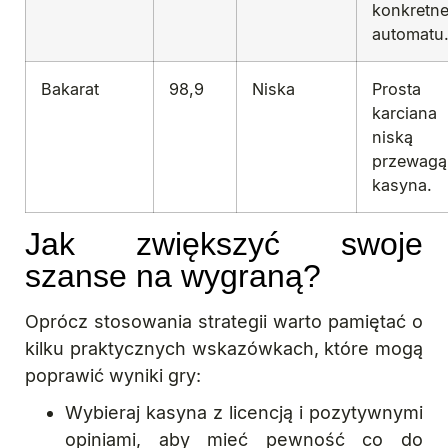
konkretn
automatu
Bakarat
98,9
Niska
Prosta 
karcian
niską
przewagą
kasyna.
Jak zwiększyć swoje
szanse na wygraną?
Oprócz stosowania strategii warto pamiętać o
kilku praktycznych wskazówkach, które mogą
poprawić wyniki gry:
Wybieraj kasyna z licencją i pozytywnymi
opiniami, aby mieć pewność co do