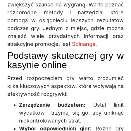
zwiększyć szanse na wygraną. Warto poznać
różnorodne metody i narzędzia, które
pomogą w osiągnięciu lepszych rezultatów
podczas gry. Jednym z miejsc, gdzie można
znaleźć wiele przydatnych informacji oraz
atrakcyjne promocje, jest
Spinanga
.
Podstawy skutecznej gry w
kasynie online
Przed rozpoczęciem gry warto zrozumieć
kilka kluczowych aspektów, które wpływają na
efektywność rozgrywki:
Zarządzanie budżetem:
Ustal limit
wydatków i trzymaj się go, aby uniknąć
niekontrolowanych strat.
Wybór odpowiednich gier:
Różne gry