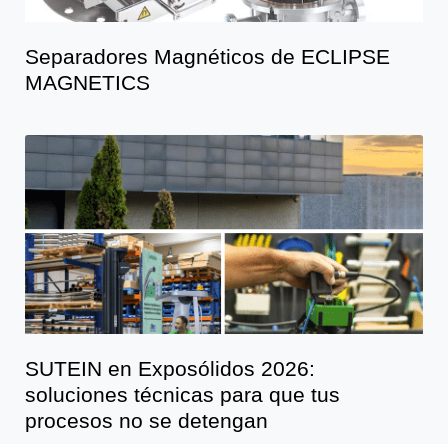
Separadores Magnéticos de ECLIPSE
MAGNETICS
SUTEIN en Exposólidos 2026:
soluciones técnicas para que tus
procesos no se detengan