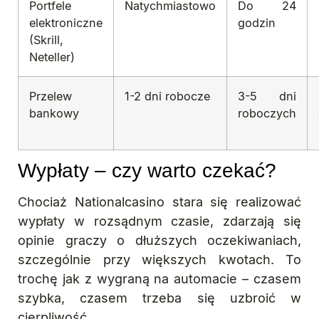
Portfele
Natychmiastowo
Do 24
elektroniczne
godzin
(Skrill,
Neteller)
Przelew
1-2 dni robocze
3-5 dni
bankowy
roboczych
Wypłaty – czy warto czekać?
Chociaż Nationalcasino stara się realizować
wypłaty w rozsądnym czasie, zdarzają się
opinie graczy o dłuższych oczekiwaniach,
szczególnie przy większych kwotach. To
trochę jak z wygraną na automacie – czasem
szybka, czasem trzeba się uzbroić w
cierpliwość.