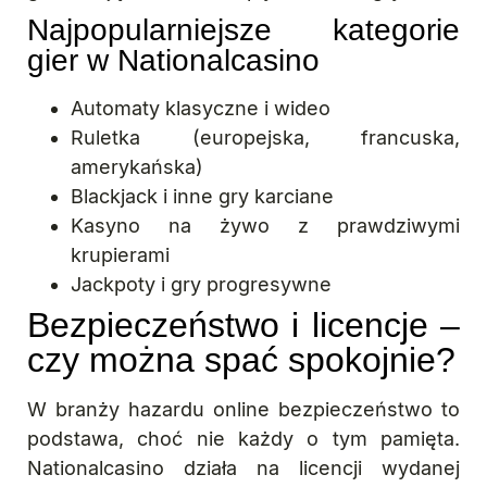
Najpopularniejsze kategorie
gier w Nationalcasino
Automaty klasyczne i wideo
Ruletka (europejska, francuska,
amerykańska)
Blackjack i inne gry karciane
Kasyno na żywo z prawdziwymi
krupierami
Jackpoty i gry progresywne
Bezpieczeństwo i licencje –
czy można spać spokojnie?
W branży hazardu online bezpieczeństwo to
podstawa, choć nie każdy o tym pamięta.
Nationalcasino działa na licencji wydanej