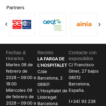
Partners
Fechas &
Recinto
Contacte con
Horarios
exposolidos
LA FARGA DE
Martes 08 de
C/ Francisco
L’HOSPITALET
febrero de
Giner, 27 bajos
C/de
2028 – 09:00 a
08012
Barcelona, 2
18:00
Barcelona,
08901
Miércoles 09
España.
L’Hospitalet de
de febrero de
Llobregat
(+34) 93 238
2028 – 09:00 a
Barcelona