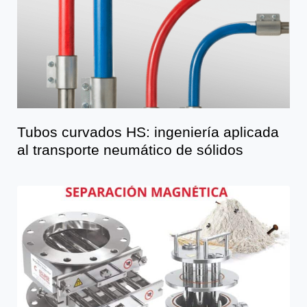
Tubos curvados HS: ingeniería aplicada
al transporte neumático de sólidos