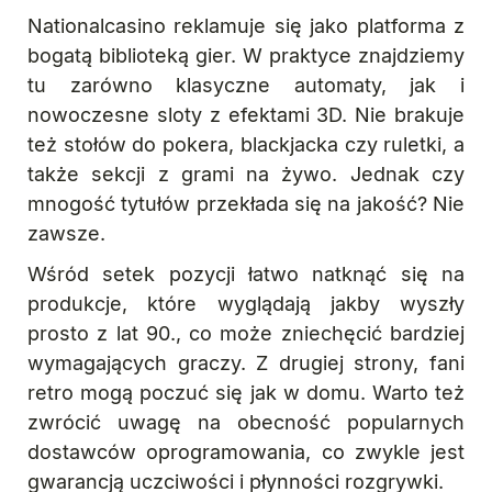
Nationalcasino reklamuje się jako platforma z
bogatą biblioteką gier. W praktyce znajdziemy
tu zarówno klasyczne automaty, jak i
nowoczesne sloty z efektami 3D. Nie brakuje
też stołów do pokera, blackjacka czy ruletki, a
także sekcji z grami na żywo. Jednak czy
mnogość tytułów przekłada się na jakość? Nie
zawsze.
Wśród setek pozycji łatwo natknąć się na
produkcje, które wyglądają jakby wyszły
prosto z lat 90., co może zniechęcić bardziej
wymagających graczy. Z drugiej strony, fani
retro mogą poczuć się jak w domu. Warto też
zwrócić uwagę na obecność popularnych
dostawców oprogramowania, co zwykle jest
gwarancją uczciwości i płynności rozgrywki.