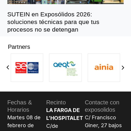
SUTEIN en Exposólidos 2026:
soluciones técnicas para que tus
procesos no se detengan
Partners
Fechas &
Recinto
Contacte con
Horarios
exposolidos
LA FARGA DE
Martes 08 de
C/ Francisco
L’HOSPITALET
febrero de
Giner, 27 bajos
C/de